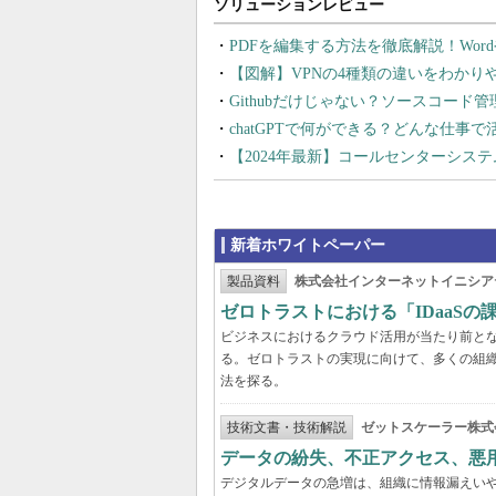
PDFを編集する方法を徹底解説！Wor
【図解】VPNの4種類の違いをわか
Githubだけじゃない？ソースコード
chatGPTで何ができる？どんな仕事
【2024年最新】コールセンターシス
新着ホワイトペーパー
製品資料
株式会社インターネットイニシア
ゼロトラストにおける「IDaaS
ビジネスにおけるクラウド活用が当たり前と
る。ゼロトラストの実現に向けて、多くの組織
法を探る。
技術文書・技術解説
ゼットスケーラー株式
データの紛失、不正アクセス、悪
デジタルデータの急増は、組織に情報漏えい