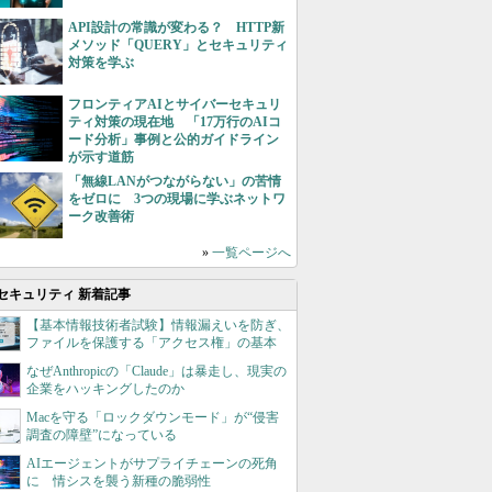
API設計の常識が変わる？ HTTP新
メソッド「QUERY」とセキュリティ
対策を学ぶ
フロンティアAIとサイバーセキュリ
ティ対策の現在地 「17万行のAIコ
ード分析」事例と公的ガイドライン
が示す道筋
「無線LANがつながらない」の苦情
をゼロに 3つの現場に学ぶネットワ
ーク改善術
»
一覧ページへ
セキュリティ 新着記事
【基本情報技術者試験】情報漏えいを防ぎ、
ファイルを保護する「アクセス権」の基本
なぜAnthropicの「Claude」は暴走し、現実の
企業をハッキングしたのか
Macを守る「ロックダウンモード」が“侵害
調査の障壁”になっている
AIエージェントがサプライチェーンの死角
に 情シスを襲う新種の脆弱性