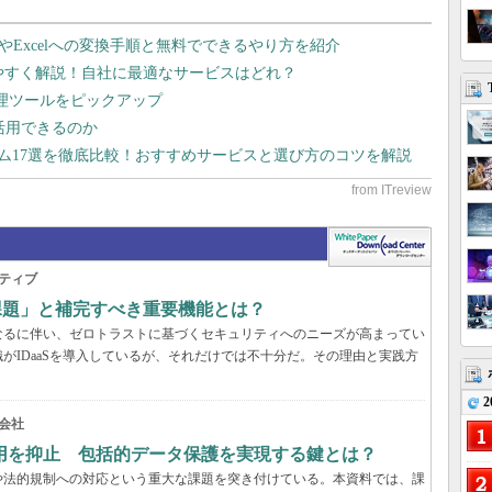
dやExcelへの変換手順と無料でできるやり方を紹介
りやすく解説！自社に最適なサービスはどれ？
管理ツールをピックアップ
で活用できるのか
テム17選を徹底比較！おすすめサービスと選び方のコツを解説
ティブ
の課題」と補完すべき重要機能とは？
なるに伴い、ゼロトラストに基づくセキュリティへのニーズが高まってい
がIDaaSを導入しているが、それだけでは不十分だ。その理由と実践方
2
会社
用を抑止 包括的データ保護を実現する鍵とは？
や法的規制への対応という重大な課題を突き付けている。本資料では、課