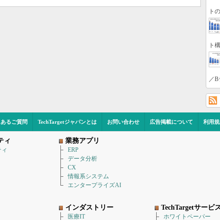
トの
ト構
／B
くあるご質問
TechTargetジャパンとは
お問い合わせ
広告掲載について
利用規
ティ
業務アプリ
ティ
ERP
データ分析
CX
情報系システム
エンタープライズAI
インダストリー
TechTargetサービ
医療IT
ホワイトペーパー