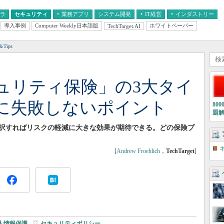
フラ
セキュリティ
業務アプリ
システム開発
IT経営
インダストリー
導入事例
Computer Weekly日本語版
ホワイトペーパー
TechTarget.AI
AI
経営とIT
医療IT
中堅・中小企業とIT
教育IT
Tips
ュリティ保険」の3大タイ
に失敗しないポイント
80
題
択すればリスクの軽減に大きな効果が期待できる。どの保険プ
[
Andrew Froehlich
，
TechTarget
]
人情報保護
|
セキュリティポリシー