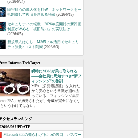
(2026/6/24)
障害対応の属人化を打破 ネットワークを一
括制御して復旧を速める秘策
(2026/6/19)
セキュリティの転機 2026年度開始の新評価
制度が求める「復旧能力」の実現法は
(2026/6/5)
新規導入はなし M365フル活用でセキュリ
ティ強化×コスト削減
(2026/6/3)
From Informa TechTarget
瞬時にM365が乗っ取られる
――全社員に周知すべき“新フ
ィッシング”の教訓
MFA（多要素認証）を入れた
から安心という常識が崩れ去
っている。フィッシング集団
ycoon2FA」が摘発されたが、脅威が完全になくな
たというわけではない。
アクセスランキング
026/08/06 UPDATE
Microsoft 365の知られざる5つの裏口 パスワー