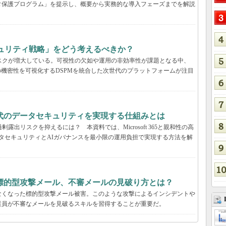
タ保護プログラム」を提示し、概要から実務的な導入フェーズまでを解説
キュリティ戦略」をどう考えるべきか？
いリスクが増大している。可視性の欠如や運用の非効率性が課題となる中、
の機密性を可視化するDSPMを統合した次世代のプラットフォームが注目
解説：AI時代のデータセキュリティを実現する仕組みとは
露出リスクを抑えるには？ 本資料では、Microsoft 365と親和性の高
包括的なデータセキュリティとAIガバナンスを最小限の運用負担で実現する方法を解
標的型攻撃メール、不審メールの見破り方とは？
なくなった標的型攻撃メール被害。このような攻撃によるインシデントや
業員が不審なメールを見破るスキルを習得することが重要だ。