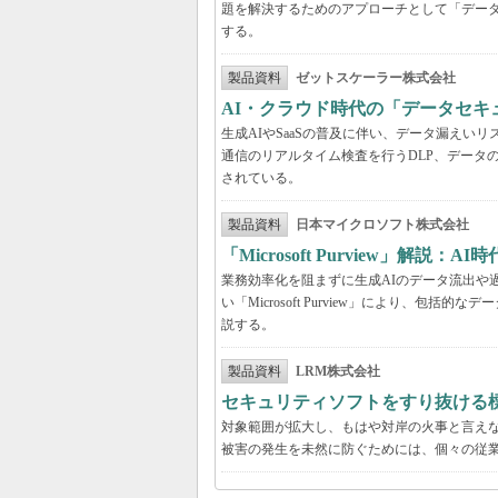
題を解決するためのアプローチとして「デー
する。
製品資料
ゼットスケーラー株式会社
AI・クラウド時代の「データセ
生成AIやSaaSの普及に伴い、データ漏え
通信のリアルタイム検査を行うDLP、データ
されている。
製品資料
日本マイクロソフト株式会社
「Microsoft Purview」
業務効率化を阻まずに生成AIのデータ流出や過剰
い「Microsoft Purview」により、
説する。
製品資料
LRM株式会社
セキュリティソフトをすり抜ける
対象範囲が拡大し、もはや対岸の火事と言え
被害の発生を未然に防ぐためには、個々の従