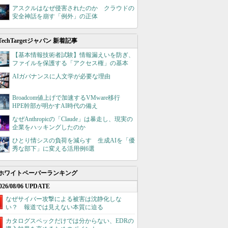
アスクルはなぜ侵害されたのか クラウドの
安全神話を崩す「例外」の正体
TechTargetジャパン 新着記事
【基本情報技術者試験】情報漏えいを防ぎ、
ファイルを保護する「アクセス権」の基本
AIガバナンスに人文学が必要な理由
Broadcom値上げで加速するVMware移行
HPE幹部が明かすAI時代の備え
なぜAnthropicの「Claude」は暴走し、現実の
企業をハッキングしたのか
ひとり情シスの負荷を減らす 生成AIを「優
秀な部下」に変える活用例6選
ホワイトペーパーランキング
026/08/06 UPDATE
なぜサイバー攻撃による被害は沈静化しな
い？ 報道では見えない本質に迫る
カタログスペックだけでは分からない、EDRの