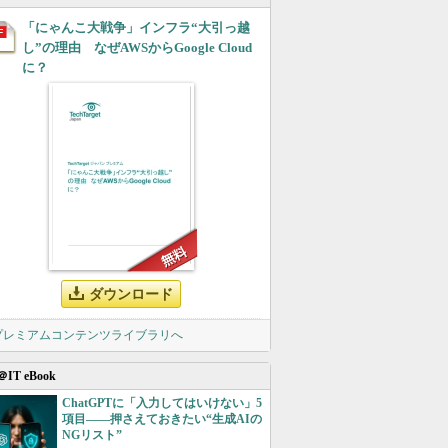
「にゃんこ大戦争」インフラ“大引っ越
し”の理由 なぜAWSからGoogle Cloud
に？
ダウンロード
 プレミアムコンテンツライブラリへ
＠IT eBook
ChatGPTに「入力してはいけない」5
項目――押さえておきたい“生成AIの
NGリスト”