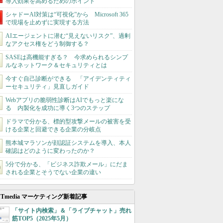
導入効果を高めるためのポイント
シャドーAI対策は“可視化”から Microsoft 365
で現場を止めずに実現する方法
AIエージェントに潜む“見えないリスク”、過剰
なアクセス権をどう制御する？
SASEは高機能すぎる？ 今求められるシンプ
ルなネットワーク＆セキュリティとは
今すぐ自己診断ができる 「アイデンティティ
ーセキュリティ」見直しガイド
Webアプリの脆弱性診断はAIでもっと楽にな
る 内製化を成功に導く3つのステップ
ドラマで分かる、標的型攻撃メールの被害を受
ける企業と回避できる企業の分岐点
熊本城マラソンが顔認証システムを導入、本人
確認はどのように変わったのか？
5分で分かる、「ビジネス詐欺メール」にだま
される企業とそうでない企業の違い
ITmedia マーケティング新着記事
「サイト内検索」＆「ライブチャット」売れ
筋TOP5（2025年5月）