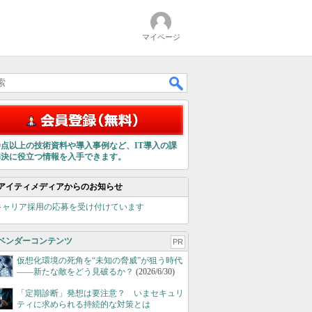
マイページ
00点以上の技術資料や導入事例など、IT導入の課
解決に役立つ情報を入手できます。
アイティメディアからのお知らせ
キャリア採用の応募を受け付けています
ベンダーコンテンツ
PR
仮想化環境の死角を“未知の脅威”が狙う時代
――新たな敵をどう見破るか？
(2026/6/30)
「定期診断」発想は要注意？ いまセキュリ
ティに求められる持続的な対策とは