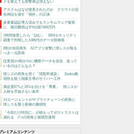
ドを変えても攻撃者は消えない
アスクルはなぜ侵害されたのか クラウドの安
全神話を崩す「例外」の正体
多要素認証導入済みでもランサムウェア被害
に 復旧費用は平均2億7000万円
1時間放置したら「詰む」 IBMセキュリティ
調査で判明したAI時代のデータ防御策
8割が自信喪失 AIアプリ攻撃に情シスが取る
べき一元防衛
従業員の4割がAIに機密データを送信 送って
いるのはどんな人？
情シスの死角を突く「閲覧即感染」 Zimbra脆
弱性を狙う国家主導のサイバー工作
満足度87%と28%を分ける「尊重」 情シスが
人材を手放さない条件
AIエージェントがサプライチェーンの死角に
情シスを襲う新種の脆弱性
「今回だけ特別に」が積もってゼロトラストは
崩れる 3つの死角と循環型運用
プレミアムコンテンツ