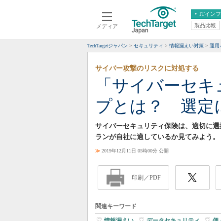
ITイン
製品比較
メディア
クラウド
エンタープライズ
ERP
仮想化
TechTargetジャパン
セキュリティ
情報漏えい対策
運用＆
データ分析
サーバ＆ストレージ
サイバー攻撃のリスクに対処する
CX
スマートモバイル
「サイバーセキ
情報系システム
ネットワーク
プとは？ 選定
システム運用管理
サイバーセキュリティ保険は、適切に選
ランが自社に適しているか見てみよう。
≫
2019年12月11日 05時00分 公開
印刷／PDF
関連キーワード
情報漏えい
|
データセキュリティ
|
個