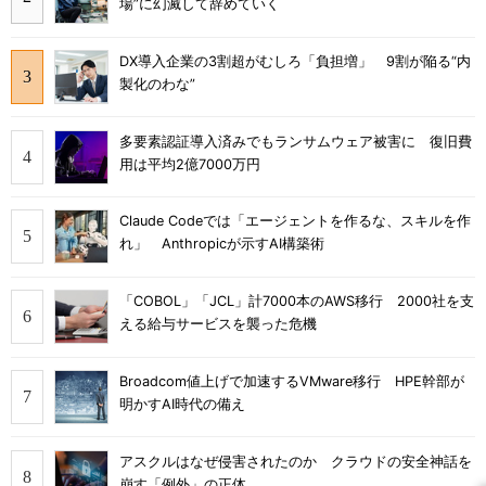
場”に幻滅して辞めていく
DX導入企業の3割超がむしろ「負担増」 9割が陥る“内
製化のわな”
多要素認証導入済みでもランサムウェア被害に 復旧費
用は平均2億7000万円
Claude Codeでは「エージェントを作るな、スキルを作
れ」 Anthropicが示すAI構築術
「COBOL」「JCL」計7000本のAWS移行 2000社を支
える給与サービスを襲った危機
Broadcom値上げで加速するVMware移行 HPE幹部が
明かすAI時代の備え
アスクルはなぜ侵害されたのか クラウドの安全神話を
崩す「例外」の正体