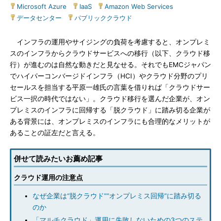
Microsoft Azure
|
IaaS
|
Amazon Web Services
|
データセンター
|
パブリッククラウド
インフラの運用やサイジングの負荷を考慮すると、オンプレミ
スのインフラからクラウドサービスへの移行（以下、クラウド移
行）が進むのは自然な動きだと見なせる。それでもEMCジャパン
でハイパーコンバージドインフラ（HCI）やクラウド分野のプリ
セールスを担当する平原一雄氏の言葉を借りれば「クラウドサー
ビス一択の時代ではない」。クラウド移行を選んだ企業が、オン
プレミスのインフラに回帰する「脱クラウド」に踏み切る企業が
ある背景には、オンプレミスのインフラにも合理的なメリットが
あることの証左だと言える。
併せて読みたいお薦め記事
クラウド運用の注意点
なぜ企業は“脱クラウド”“オンプレミス回帰”に踏み切る
のか
「マルチクラウド」運用に失敗しないための3つのステ