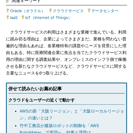
関連キーワード
Oracle（オラクル）
|
クラウドサービス
|
データセンター
|
IaaS
|
IoT（Internet of Things）
クラウドサービスの利用はさまざまな業種で進んでいる。利用
に踏み切る理由は、企業によってさまざまだ。業種を問わない普
遍的な理由もあれば、各業種特有の課題やニーズを背景にした理
由もある。特に医療関連企業に焦点を当てたクラウドサービス利
用の理由に関する調査結果や、オンプレミスのインフラ側で稼働
させる新たなクラウドサービスなど、クラウドサービスに関する
主要なニュースを6つ取り上げる。
併せて読みたいお薦め記事
クラウドをユーザーの近くで動かす
AWSの新「大阪リージョン」と「大阪ローカルリージョ
ン」の違いとは？
竹中工務店が建築ロボットの制御を「AWS
RoboMaker」で実現へ 効果と課題は