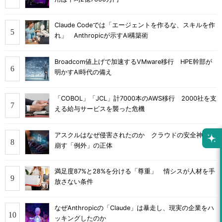
Claude Codeでは「エージェントを作るな、スキルを作
れ」 Anthropicが示すAI構築術
Broadcom値上げで加速するVMware移行 HPE幹部が
明かすAI時代の備え
「COBOL」「JCL」計7000本のAWS移行 2000社を支
える給与サービスを襲った危機
アスクルはなぜ侵害されたのか クラウドの安全神話を
崩す「例外」の正体
満足度87%と28%を分ける「尊重」 情シスが人材を手
放さない条件
なぜAnthropicの「Claude」は暴走し、現実の企業をハ
ッキングしたのか