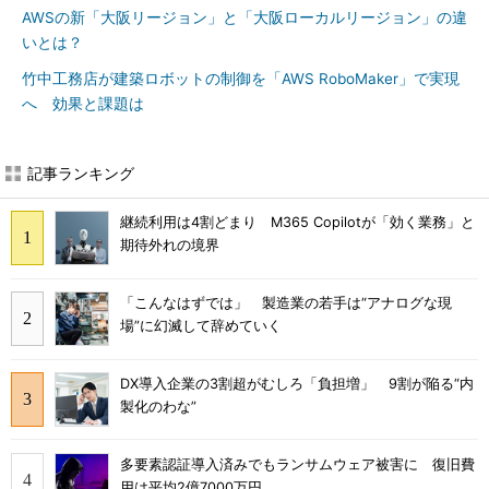
AWSの新「大阪リージョン」と「大阪ローカルリージョン」の違
いとは？
竹中工務店が建築ロボットの制御を「AWS RoboMaker」で実現
へ 効果と課題は
記事ランキング
継続利用は4割どまり M365 Copilotが「効く業務」と
期待外れの境界
「こんなはずでは」 製造業の若手は“アナログな現
場”に幻滅して辞めていく
DX導入企業の3割超がむしろ「負担増」 9割が陥る“内
製化のわな”
多要素認証導入済みでもランサムウェア被害に 復旧費
用は平均2億7000万円