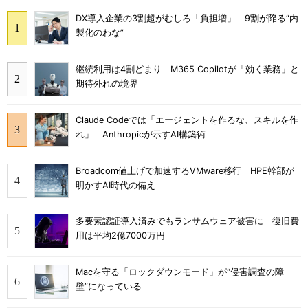
DX導入企業の3割超がむしろ「負担増」 9割が陥る“内
製化のわな”
継続利用は4割どまり M365 Copilotが「効く業務」と
期待外れの境界
Claude Codeでは「エージェントを作るな、スキルを作
れ」 Anthropicが示すAI構築術
Broadcom値上げで加速するVMware移行 HPE幹部が
明かすAI時代の備え
多要素認証導入済みでもランサムウェア被害に 復旧費
用は平均2億7000万円
Macを守る「ロックダウンモード」が“侵害調査の障
壁”になっている