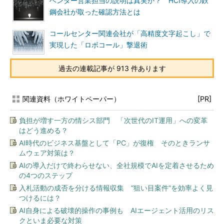
ベンダー営業担当の説明は真実か？ HCI導入の鉄
鋼会社が取った確認方法とは
コールセンター関連会社が「高精度文字起こし」で
実現した「ロボコール」撃退術
過去の連載記事が 913 件あります
関連資料（ホワイトペーパー）
[PR]
負担が増す一方の情シス部門 「次世代のIT運用」への変革
はどう進める？
AI時代のビジネス基盤として「PC」が復権 そのときランサ
ムウェア対策は？
AIの導入だけで終わらせない、全社規模でAIを定着させるため
の4つのステップ
入札活動の成否を分ける情報収集 “狙い目案件”を効率よく見
つけるには？
AI自身による破壊的操作の事例も AIエージェント活用のリス
クといま必要な対策