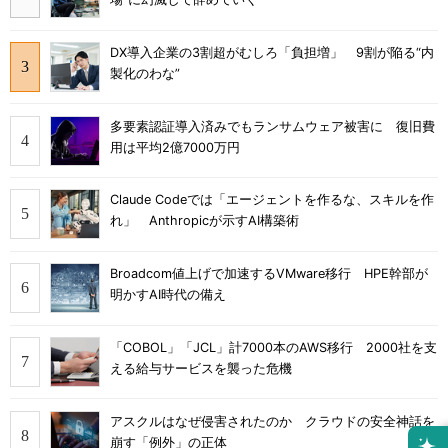
DX導入企業の3割超がむしろ「負担増」 9割が陥る“内
製化のわな”
多要素認証導入済みでもランサムウェア被害に 復旧費
用は平均2億7000万円
Claude Codeでは「エージェントを作るな、スキルを作
れ」 Anthropicが示すAI構築術
Broadcom値上げで加速するVMware移行 HPE幹部が
明かすAI時代の備え
「COBOL」「JCL」計7000本のAWS移行 2000社を支
える給与サービスを襲った危機
アスクルはなぜ侵害されたのか クラウドの安全神話を
崩す「例外」の正体