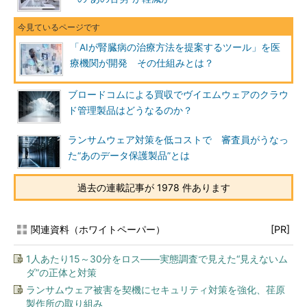
「AIが腎臓病の治療方法を提案するツール」を医
療機関が開発 その仕組みとは？
ブロードコムによる買収でヴイエムウェアのクラウ
ド管理製品はどうなるのか？
ランサムウェア対策を低コストで 審査員がうなっ
た“あのデータ保護製品”とは
過去の連載記事が 1978 件あります
関連資料（ホワイトペーパー）
[PR]
1人あたり15～30分をロス――実態調査で見えた“見えないム
ダ”の正体と対策
ランサムウェア被害を契機にセキュリティ対策を強化、荏原
製作所の取り組み