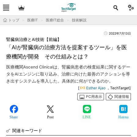
トップ
医療IT
医療IT総合
技術解説
2022年7月13日
腎臓病治療とAI技術【前編】
「AIが腎臓病の治療方法を提案するツール」を医
療機関が開発 その仕組みとは？
医療機関Ascend Clinicalは、腎臓病患者の検査結果に関するデー
タをAIエンジンに取り込み、治療に向けた最善のアクションを導
き出すシステムを導入した。具体的に何ができるのか。
[
Esther Ajao
，TechTarget]
PC用表示
関連情報
Share
Post
LINE
Hatena
関連キーワード