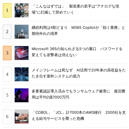
「こんなはずでは」 製造業の若手は“アナログな現
場”に幻滅して辞めていく
継続利用は4割どまり M365 Copilotが「効く業務」と
期待外れの境界
Microsoft 365の知られざる5つの裏口 パスワードを
変えても攻撃者は消えない
メインフレームは死なず AI活用で20年来の高収益をた
たき出す基幹システムの底力
多要素認証導入済みでもランサムウェア被害に 復旧費
用は平均2億7000万円
「COBOL」「JCL」計7000本のAWS移行 2000社を支
える給与サービスを襲った危機