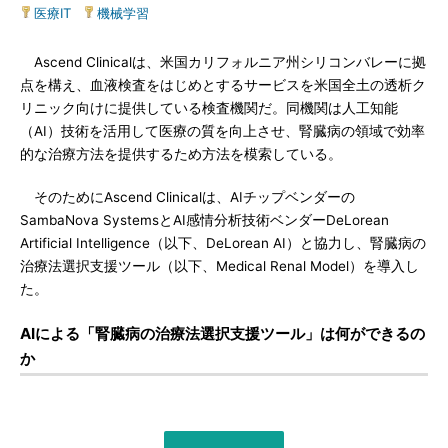
医療IT
|
機械学習
Ascend Clinicalは、米国カリフォルニア州シリコンバレーに拠
点を構え、血液検査をはじめとするサービスを米国全土の透析ク
リニック向けに提供している検査機関だ。同機関は人工知能
（AI）技術を活用して医療の質を向上させ、腎臓病の領域で効率
的な治療方法を提供するため方法を模索している。
そのためにAscend Clinicalは、AIチップベンダーの
SambaNova SystemsとAI感情分析技術ベンダーDeLorean
Artificial Intelligence（以下、DeLorean AI）と協力し、腎臓病の
治療法選択支援ツール（以下、Medical Renal Model）を導入し
た。
AIによる「腎臓病の治療法選択支援ツール」は何ができるの
か