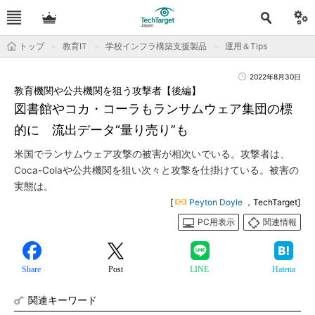
トップ
教育IT
学校インフラ構築支援製品
運用＆Tips
2022年8月30日
教育機関や公共機関を狙う攻撃者【後編】
図書館やコカ・コーラもランサムウェア集団の標
的に 流出データ“量り売り”も
米国でランサムウェア攻撃の被害が相次いでいる。攻撃者は、
Coca-Colaや公共機関を狙い次々と攻撃を仕掛けている。被害の
実態は。
[
Peyton Doyle
，TechTarget]
PC用表示
関連情報
Share
Post
LINE
Hatena
関連キーワード