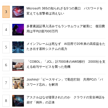
Microsoft 365の知られざる5つの裏口 パスワードを
変えても攻撃者は消えない
多要素認証導入済みでもランサムウェア被害に 復旧費
用は平均2億7000万円
メインフレームは死なず AI活用で20年来の高収益をた
たき出す基幹システムの底力
「COBOL」「JCL」計7000本のAWS移行 2000社を支
える給与サービスを襲った危機
Joshinが「ピースサイン」で勤怠打刻 共用PCの「パ
スワード忘れ」を解消
アスクルはなぜ侵害されたのか クラウドの安全神話を
崩す「例外」の正体