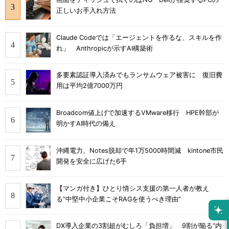
正しいお手入れ方法
Claude Codeでは「エージェントを作るな、スキルを作
れ」 Anthropicが示すAI構築術
多要素認証導入済みでもランサムウェア被害に 復旧費
用は平均2億7000万円
Broadcom値上げで加速するVMware移行 HPE幹部が
明かすAI時代の備え
沖縄電力、Notes脱却で年1万5000時間減 kintone市民
開発を安全に広げた6手
【マンガ付き】ひとり情シス支援の第一人者が教え
る”中堅中小企業こそRAGを使うべき理由”
DX導入企業の3割超がむしろ「負担増」 9割が陥る“内