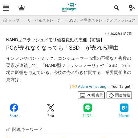
トップ
サーバ＆ストレージ
SSD／半導体ストレージ／フラッシュス
2022年11月7日
NAND型フラッシュメモリ価格変動の裏側【前編】
PCが売れなくなっても「SSD」が売れる理由
インフレやパンデミック、コンシューマー市場の不振など複数の
要素が連鎖して、「NAND型フラッシュメモリ」や「SSD」の市
場に影響を与えている。今後の売れ行きに関する、業界関係者の
見方は。
[
Adam Armstrong
，TechTarget]
PC用表示
関連情報
Share
Post
LINE
Hatena
関連キーワード