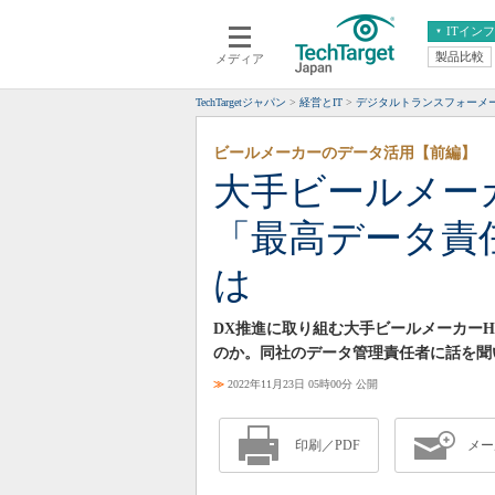
ITイン
製品比較
メディア
クラウド
エンタープライズ
ERP
仮想化
TechTargetジャパン
経営とIT
デジタルトランスフォーメ
データ分析
サーバ＆ストレージ
ビールメーカーのデータ活用【前編】
CX
スマートモバイル
大手ビールメー
情報系システム
ネットワーク
「最高データ責
システム運用管理
は
DX推進に取り組む大手ビールメーカーHe
のか。同社のデータ管理責任者に話を聞
≫
2022年11月23日 05時00分 公開
印刷／PDF
メー