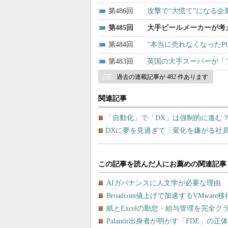
486
攻撃で“大慌て”になる
485
大手ビールメーカーが考
484
“本当に売れなくなったP
483
英国の大手スーパーが「
過去の連載記事が 482 件あります
関連記事
「自動化」で「DX」は強制的に進む
DXに夢を見過ぎて「変化を嫌がる社