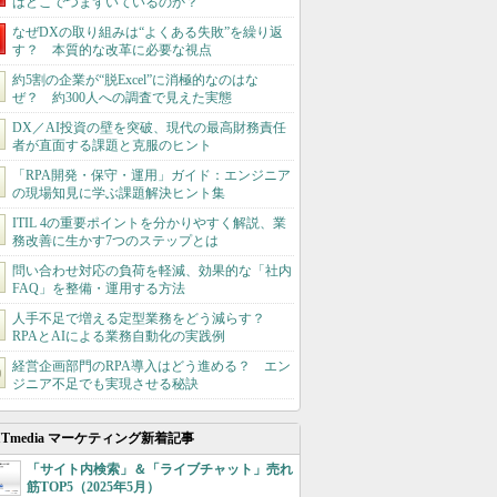
はどこでつまずいているのか？
なぜDXの取り組みは“よくある失敗”を繰り返
す？ 本質的な改革に必要な視点
約5割の企業が“脱Excel”に消極的なのはな
ぜ？ 約300人への調査で見えた実態
DX／AI投資の壁を突破、現代の最高財務責任
者が直面する課題と克服のヒント
「RPA開発・保守・運用」ガイド：エンジニア
の現場知見に学ぶ課題解決ヒント集
ITIL 4の重要ポイントを分かりやすく解説、業
務改善に生かす7つのステップとは
問い合わせ対応の負荷を軽減、効果的な「社内
FAQ」を整備・運用する方法
人手不足で増える定型業務をどう減らす？
RPAとAIによる業務自動化の実践例
経営企画部門のRPA導入はどう進める？ エン
ジニア不足でも実現させる秘訣
ITmedia マーケティング新着記事
「サイト内検索」＆「ライブチャット」売れ
筋TOP5（2025年5月）