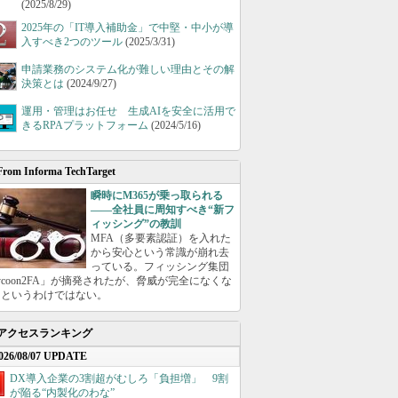
(2025/8/29)
2025年の「IT導入補助金」で中堅・中小が導
入すべき2つのツール
(2025/3/31)
申請業務のシステム化が難しい理由とその解
決策とは
(2024/9/27)
運用・管理はお任せ 生成AIを安全に活用で
きるRPAプラットフォーム
(2024/5/16)
From Informa TechTarget
瞬時にM365が乗っ取られる
――全社員に周知すべき“新フ
ィッシング”の教訓
MFA（多要素認証）を入れた
から安心という常識が崩れ去
っている。フィッシング集団
ycoon2FA」が摘発されたが、脅威が完全になくな
たというわけではない。
アクセスランキング
026/08/07 UPDATE
DX導入企業の3割超がむしろ「負担増」 9割
が陥る“内製化のわな”