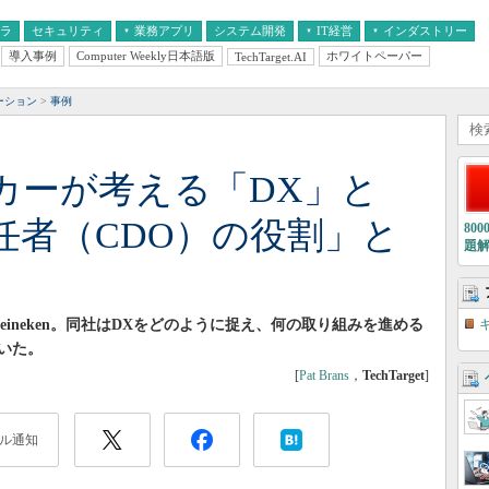
フラ
セキュリティ
業務アプリ
システム開発
IT経営
インダストリー
導入事例
Computer Weekly日本語版
ホワイトペーパー
TechTarget.AI
AI
経営とIT
医療IT
中堅・中小企業とIT
教育IT
ーション
事例
カーが考える「DX」と
任者（CDO）の役割」と
80
題
ineken。同社はDXをどのように捉え、何の取り組みを進める
いた。
[
Pat Brans
，
TechTarget
]
ル通知