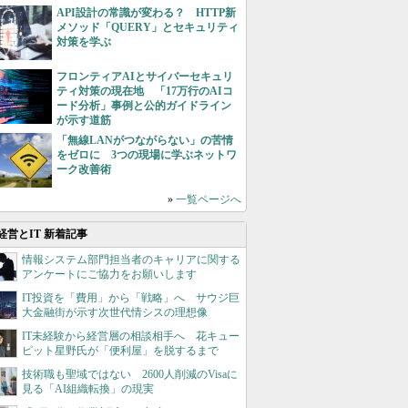
API設計の常識が変わる？ HTTP新
メソッド「QUERY」とセキュリティ
対策を学ぶ
フロンティアAIとサイバーセキュリ
ティ対策の現在地 「17万行のAIコ
ード分析」事例と公的ガイドライン
が示す道筋
「無線LANがつながらない」の苦情
をゼロに 3つの現場に学ぶネットワ
ーク改善術
»
一覧ページへ
経営とIT 新着記事
情報システム部門担当者のキャリアに関する
アンケートにご協力をお願いします
IT投資を「費用」から「戦略」へ サウジ巨
大金融街が示す次世代情シスの理想像
IT未経験から経営層の相談相手へ 花キュー
ピット星野氏が「便利屋」を脱するまで
技術職も聖域ではない 2600人削減のVisaに
見る「AI組織転換」の現実