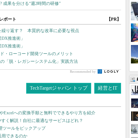
レポート
【PR】
”を繰り返す？ 本質的な改革に必要な視点
業DX推進術」
業DX推進術」
ード・ローコード開発ツールのメリット
域の「脱・レガシーシステム化」実践方法
Recommended by
TechTargetジャパン トップ
経営とIT
dやExcelへの変換手順と無料でできるやり方を紹介
りやすく解説！自社に最適なサービスはどれ？
管理ツールをピックアップ
で活用できるのか