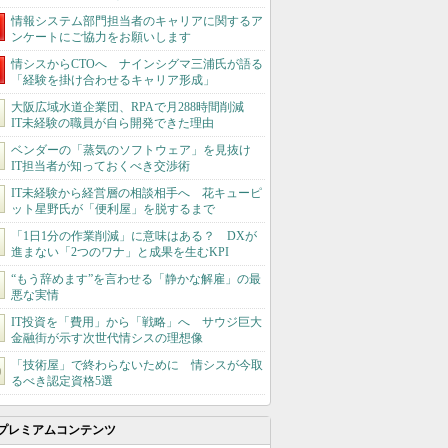
情報システム部門担当者のキャリアに関するア
ンケートにご協力をお願いします
情シスからCTOへ ナインシグマ三浦氏が語る
「経験を掛け合わせるキャリア形成」
大阪広域水道企業団、RPAで月288時間削減
IT未経験の職員が自ら開発できた理由
ベンダーの「蒸気のソフトウェア」を見抜け
IT担当者が知っておくべき交渉術
IT未経験から経営層の相談相手へ 花キューピ
ット星野氏が「便利屋」を脱するまで
「1日1分の作業削減」に意味はある？ DXが
進まない「2つのワナ」と成果を生むKPI
“もう辞めます”を言わせる「静かな解雇」の最
悪な実情
IT投資を「費用」から「戦略」へ サウジ巨大
金融街が示す次世代情シスの理想像
「技術屋」で終わらないために 情シスが今取
るべき認定資格5選
プレミアムコンテンツ