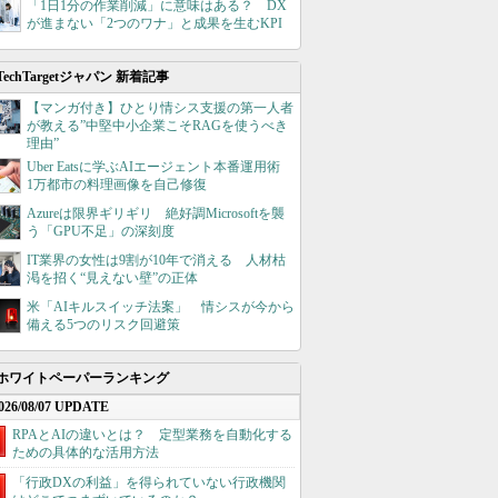
「1日1分の作業削減」に意味はある？ DX
が進まない「2つのワナ」と成果を生むKPI
TechTargetジャパン 新着記事
【マンガ付き】ひとり情シス支援の第一人者
が教える”中堅中小企業こそRAGを使うべき
理由”
Uber Eatsに学ぶAIエージェント本番運用術
1万都市の料理画像を自己修復
Azureは限界ギリギリ 絶好調Microsoftを襲
う「GPU不足」の深刻度
IT業界の女性は9割が10年で消える 人材枯
渇を招く“見えない壁”の正体
米「AIキルスイッチ法案」 情シスが今から
備える5つのリスク回避策
ホワイトペーパーランキング
026/08/07 UPDATE
RPAとAIの違いとは？ 定型業務を自動化する
ための具体的な活用方法
「行政DXの利益」を得られていない行政機関