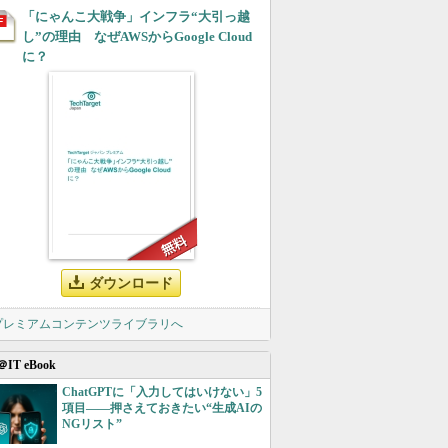
「にゃんこ大戦争」インフラ“大引っ越
し”の理由 なぜAWSからGoogle Cloud
に？
ダウンロード
 プレミアムコンテンツライブラリへ
＠IT eBook
ChatGPTに「入力してはいけない」5
項目――押さえておきたい“生成AIの
NGリスト”