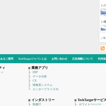
トの
ト構
／B
くあるご質問
TechTargetジャパンとは
お問い合わせ
広告掲載について
利用規
ティ
業務アプリ
ティ
ERP
データ分析
CX
情報系システム
エンタープライズAI
インダストリー
TechTargetサービ
医療IT
ホワイトペーパー