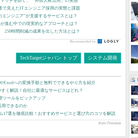
スマッチを防ぐ、「外部人材活用」の実態
査で見えたITエンジニア採用の実態と課題
戦力エンジニア”が支援するサービスとは？
足が進む中での現実的なアプローチとは？
 250時間削減の成果を出した方法とは？
Recommended by
TechTargetジャパン トップ
システム開発
dやExcelへの変換手順と無料でできるやり方を紹介
りやすく解説！自社に最適なサービスはどれ？
管理ツールをピックアップ
で活用できるのか
テム17選を徹底比較！おすすめサービスと選び方のコツを解説