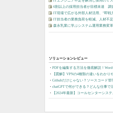
ITエンジニア不足を解消し採用のミ
6割以上の採用担当者が目標未達 調
IT現場で広がる外部人材活用、“即
IT担当者の業務負荷を軽減、人材不
森永乳業に学ぶシステム運用業務変革
PDFを編集する方法を徹底解説！Wor
【図解】VPNの4種類の違いをわか
Githubだけじゃない？ソースコード
chatGPTで何ができる？どんな仕事
【2024年最新】コールセンターシス