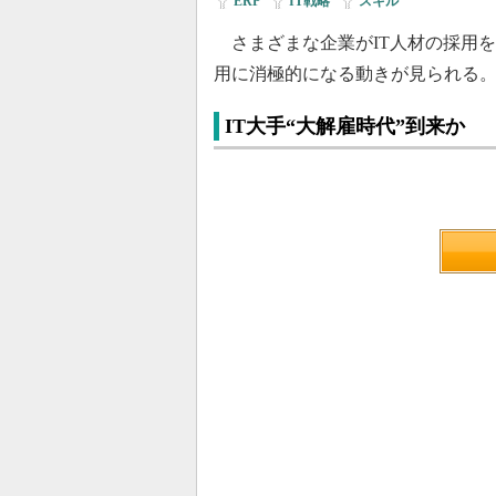
ERP
|
IT戦略
|
スキル
さまざまな企業がIT人材の採用を
用に消極的になる動きが見られる
IT大手“大解雇時代”到来か