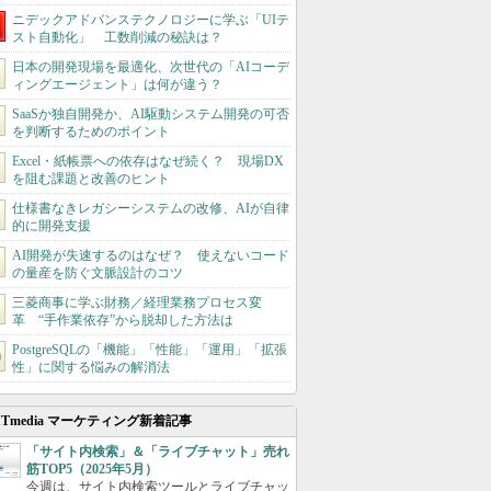
ニデックアドバンステクノロジーに学ぶ「UIテ
スト自動化」 工数削減の秘訣は？
日本の開発現場を最適化、次世代の「AIコーデ
ィングエージェント」は何が違う？
SaaSか独自開発か、AI駆動システム開発の可否
を判断するためのポイント
Excel・紙帳票への依存はなぜ続く？ 現場DX
を阻む課題と改善のヒント
仕様書なきレガシーシステムの改修、AIが自律
的に開発支援
AI開発が失速するのはなぜ？ 使えないコード
の量産を防ぐ文脈設計のコツ
三菱商事に学ぶ財務／経理業務プロセス変
革 “手作業依存”から脱却した方法は
PostgreSQLの「機能」「性能」「運用」「拡張
性」に関する悩みの解消法
ITmedia マーケティング新着記事
「サイト内検索」＆「ライブチャット」売れ
筋TOP5（2025年5月）
今週は、サイト内検索ツールとライブチャッ