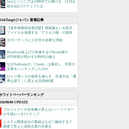
JavaエンジニアはAI時代でも輝ける LLMを
組み込む3ステップとは
TechTargetジャパン 新着記事
【基本情報技術者試験】情報漏えいを防ぎ、
ファイルを保護する「アクセス権」の基本
AIガバナンスに人文学が必要な理由
Broadcom値上げで加速するVMware移行
HPE幹部が明かすAI時代の備え
なぜAnthropicの「Claude」は暴走し、現実の
企業をハッキングしたのか
ひとり情シスの負荷を減らす 生成AIを「優
秀な部下」に変える活用例6選
ホワイトペーパーランキング
026/08/06 UPDATE
プロジェクトの全体像が見えない──リーダー
が今踏むべき3ステップ
システム開発会社の業績はなぜ二極化する？
調査で見えた成長企業の共通点