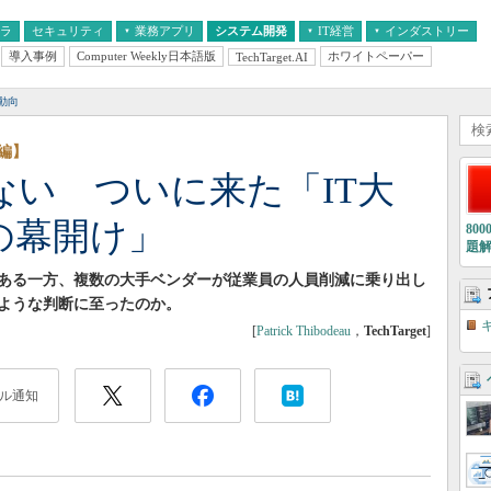
フラ
セキュリティ
業務アプリ
システム開発
IT経営
インダストリー
導入事例
Computer Weekly日本語版
ホワイトペーパー
TechTarget.AI
AI
経営とIT
医療IT
中堅・中小企業とIT
教育IT
動向
編】
じゃない ついに来た「IT大
の幕開け」
80
題
がある一方、複数の大手ベンダーが従業員の人員削減に乗り出し
ような判断に至ったのか。
[
Patrick Thibodeau
，
TechTarget
]
ル通知