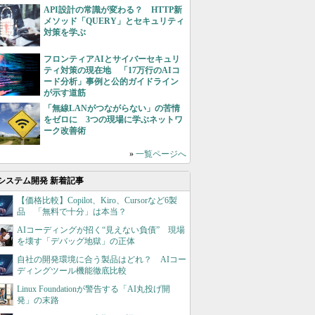
API設計の常識が変わる？ HTTP新
メソッド「QUERY」とセキュリティ
対策を学ぶ
フロンティアAIとサイバーセキュリ
ティ対策の現在地 「17万行のAIコ
ード分析」事例と公的ガイドライン
が示す道筋
「無線LANがつながらない」の苦情
をゼロに 3つの現場に学ぶネットワ
ーク改善術
»
一覧ページへ
システム開発 新着記事
【価格比較】Copilot、Kiro、Cursorなど6製
品 「無料で十分」は本当？
AIコーディングが招く“見えない負債” 現場
を壊す「デバッグ地獄」の正体
自社の開発環境に合う製品はどれ？ AIコー
ディングツール機能徹底比較
Linux Foundationが警告する「AI丸投げ開
発」の末路