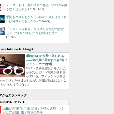
ノーコードは、負の遺産であるアナログ業務
をなくせるのか
(2024/11/12)
手間もコストもかかるGUIのテストはどうす
れば自動化できるのか
(2024/6/4)
「システム内製化」が失敗しがちなのはな
ぜ？ “従来のやり方”では駄目な理由
(2024/5/15)
From Informa TechTarget
瞬時にM365が乗っ取られる
――全社員に周知すべき“新フ
ィッシング”の教訓
MFA（多要素認証）を入れた
から安心という常識が崩れ去
っている。フィッシング集団
ycoon2FA」が摘発されたが、脅威が完全になくな
たというわけではない。
アクセスランキング
026/08/06 UPDATE
面接官の“勘”と「週3出社」が招く悲劇 エン
ジニアが逃げ出す職場の条件