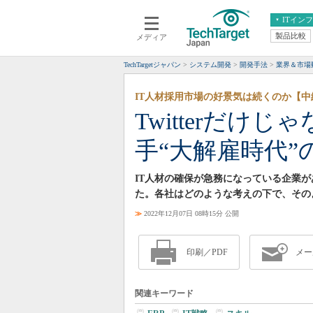
ITイン
製品比較
メディア
クラウド
エンタープライズ
ERP
仮想化
TechTargetジャパン
システム開発
開発手法
業界＆市場
データ分析
サーバ＆ストレージ
IT人材採用市場の好景気は続くのか【中
CX
スマートモバイル
Twitterだけ
情報系システム
ネットワーク
手“大解雇時代”
システム運用管理
IT人材の確保が急務になっている企業
た。各社はどのような考えの下で、その
≫
2022年12月07日 08時15分 公開
印刷／PDF
メー
関連キーワード