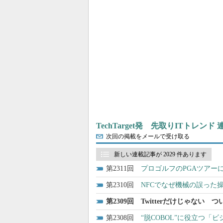
TechTarget発 先取りITトレンド
次回の掲載をメールで受け取る
新しい連載記事が 2029 件あります
2311
プロゴルフのPGAツアー
2310
NFCでなぜ機械の誤った
2309
Twitterだけじゃない 
2308
“脱COBOL”に役立つ