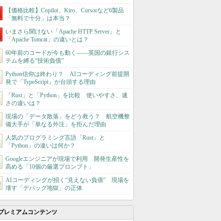
【価格比較】Copilot、Kiro、Cursorなど6製品
「無料で十分」は本当？
いまさら聞けない「Apache HTTP Server」と
「Apache Tomcat」の違いとは？
60年前のコードが今も動く――英国の銀行シス
テムを縛る“技術負債”
Python信仰は終わり？ AIコーディング前提開
発で「TypeScript」が台頭する理由
「Rust」と「Python」を比較 使いやすさ、速
さの違いは？
現場の「データ散落」をどう救う？ 航空機整
備大手が「単なる外注」を拒んだ理由
人気のプログラミング言語「Rust」と
「Python」の違いは何か？
Googleエンジニアが現場で利用 開発生産性を
高める「10個の厳選プロンプト」
AIコーディングが招く“見えない負債” 現場を
壊す「デバッグ地獄」の正体
プレミアムコンテンツ