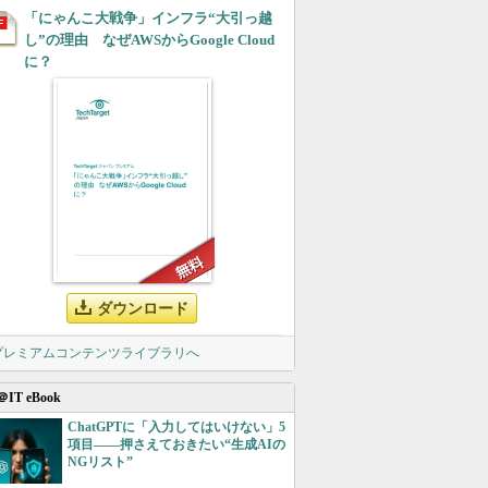
「にゃんこ大戦争」インフラ“大引っ越
し”の理由 なぜAWSからGoogle Cloud
に？
ダウンロード
 プレミアムコンテンツライブラリへ
＠IT eBook
ChatGPTに「入力してはいけない」5
項目――押さえておきたい“生成AIの
NGリスト”