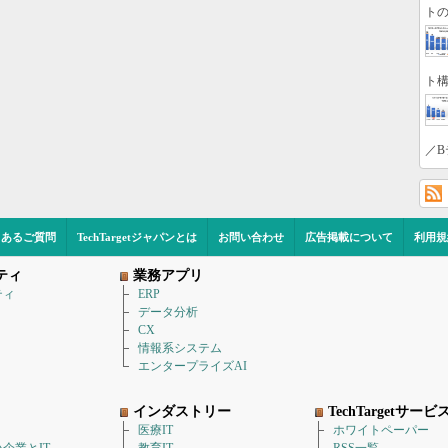
トの
ト構
／B
くあるご質問
TechTargetジャパンとは
お問い合わせ
広告掲載について
利用規
ティ
業務アプリ
ティ
ERP
データ分析
CX
情報系システム
エンタープライズAI
インダストリー
TechTargetサービ
医療IT
ホワイトペーパー