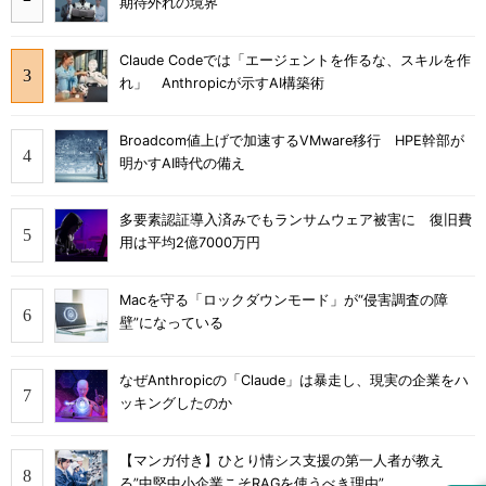
期待外れの境界
Claude Codeでは「エージェントを作るな、スキルを作
れ」 Anthropicが示すAI構築術
Broadcom値上げで加速するVMware移行 HPE幹部が
明かすAI時代の備え
多要素認証導入済みでもランサムウェア被害に 復旧費
用は平均2億7000万円
Macを守る「ロックダウンモード」が“侵害調査の障
壁”になっている
なぜAnthropicの「Claude」は暴走し、現実の企業をハ
ッキングしたのか
【マンガ付き】ひとり情シス支援の第一人者が教え
る”中堅中小企業こそRAGを使うべき理由”