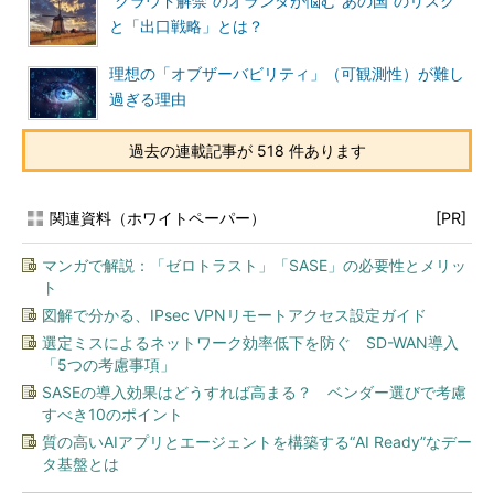
“クラウド解禁”のオランダが悩む“あの国”のリスク
と「出口戦略」とは？
理想の「オブザーバビリティ」（可観測性）が難し
過ぎる理由
過去の連載記事が 518 件あります
関連資料（ホワイトペーパー）
[PR]
マンガで解説：「ゼロトラスト」「SASE」の必要性とメリッ
ト
図解で分かる、IPsec VPNリモートアクセス設定ガイド
選定ミスによるネットワーク効率低下を防ぐ SD-WAN導入
「5つの考慮事項」
SASEの導入効果はどうすれば高まる？ ベンダー選びで考慮
すべき10のポイント
質の高いAIアプリとエージェントを構築する“AI Ready”なデー
タ基盤とは