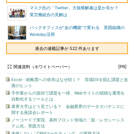
マスク氏の「Twitter」大規模解雇は是か非か？
英労働組合の見解は
バックオフィスが“あの機能”で変わる 英国組織の
Workday活用
過去の連載記事が 522 件あります
関連資料（ホワイトペーパー）
[PR]
Excel・紙帳票への依存はなぜ続く？ 現場DXを阻む課題と改
善のヒント
手作業からの脱却で課題を一掃、Webサイトの煩雑な運用を
自動化するツールとは
業界大手はどう見ている？ 金融業界のデータガバナンスに
関する座談会レポート
ノーコードで実現、基幹フロント領域の「脱・レガシーシス
テム化」実践方法
失敗しない「CRMマーケティング」の実践方法