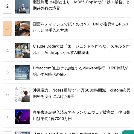
継続利用は4割どまり M365 Copilotが「効く業務」と
期待外れの境界
画面をティッシュで拭くのはNG Dellが推奨するPCの
正しいお手入れ方法
Claude Codeでは「エージェントを作るな、スキルを作
れ」 Anthropicが示すAI構築術
Broadcom値上げで加速するVMware移行 HPE幹部が
明かすAI時代の備え
沖縄電力、Notes脱却で年1万5000時間減 kintone市民
開発を安全に広げた6手
多要素認証導入済みでもランサムウェア被害に 復旧費
用は平均2億7000万円