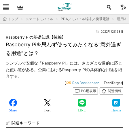
トップ
スマートモバイル
PDA／モバイル端末／携帯電話
運用＆T
2022年12月23日
Raspberry Piの基礎知識【後編】
Raspberry Piを思わず使ってみたくなる“意外過ぎ
る用途”とは？
シンプルで安価な「Raspberry Pi」には、さまざまな目的に応じ
た使い道がある。企業におけるRaspberry Piの具体的な用途を紹
介する。
[
Rob Bastiaansen
，TechTarget]
PC用表示
関連情報
Share
Post
LINE
Hatena
関連キーワード