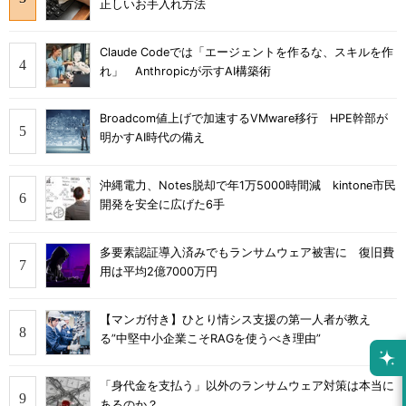
正しいお手入れ方法
Claude Codeでは「エージェントを作るな、スキルを作
れ」 Anthropicが示すAI構築術
Broadcom値上げで加速するVMware移行 HPE幹部が
明かすAI時代の備え
沖縄電力、Notes脱却で年1万5000時間減 kintone市民
開発を安全に広げた6手
多要素認証導入済みでもランサムウェア被害に 復旧費
用は平均2億7000万円
【マンガ付き】ひとり情シス支援の第一人者が教え
る”中堅中小企業こそRAGを使うべき理由”
「身代金を支払う」以外のランサムウェア対策は本当に
あるのか？