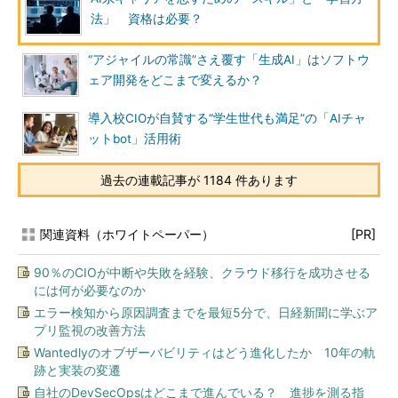
法」 資格は必要？
“アジャイルの常識”さえ覆す「生成AI」はソフトウ
ェア開発をどこまで変えるか？
導入校CIOが自賛する“学生世代も満足”の「AIチャ
ットbot」活用術
過去の連載記事が 1184 件あります
関連資料（ホワイトペーパー）
[PR]
90％のCIOが中断や失敗を経験、クラウド移行を成功させる
には何が必要なのか
エラー検知から原因調査までを最短5分で、日経新聞に学ぶア
プリ監視の改善方法
Wantedlyのオブザーバビリティはどう進化したか 10年の軌
跡と実装の変遷
自社のDevSecOpsはどこまで進んでいる？ 進捗を測る指