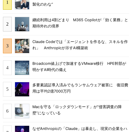
製化のわな”
継続利用は4割どまり M365 Copilotが「効く業務」と
期待外れの境界
Claude Codeでは「エージェントを作るな、スキルを作
れ」 Anthropicが示すAI構築術
Broadcom値上げで加速するVMware移行 HPE幹部が
明かすAI時代の備え
多要素認証導入済みでもランサムウェア被害に 復旧費
用は平均2億7000万円
Macを守る「ロックダウンモード」が“侵害調査の障
壁”になっている
なぜAnthropicの「Claude」は暴走し、現実の企業をハ