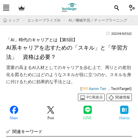
トップ
エンタープライズAI
AI／機械学習／ディープラーニング
2023年9月5日
「AI」時代のキャリアとは【第5回】
AI系キャリアを志すための「スキル」と「学習方
法」 資格は必要？
需要の高まるAI人材としてのキャリアを歩む上で、周りとの差別
化を図るためにはどのようなスキルが役に立つのか。スキルを身
に付けるために効果的な手法とは。
[
Aaron Tan
，TechTarget]
PC用表示
関連情報
Share
Post
LINE
Hatena
関連キーワード