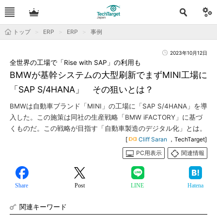
トップ
ERP
ERP
事例
2023年10月12日
全世界の工場で「Rise with SAP」の利用も
BMWが基幹システムの大型刷新でまずMINI工場に
「SAP S/4HANA」 その狙いとは？
BMWは自動車ブランド「MINI」の工場に「SAP S/4HANA」を導
入した。この施策は同社の生産戦略「BMW iFACTORY」に基づ
くものだ。この戦略が目指す「自動車製造のデジタル化」とは。
[
Cliff Saran
，TechTarget]
PC用表示
関連情報
Share
Post
LINE
Hatena
関連キーワード