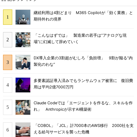
継続利用は4割どまり M365 Copilotが「効く業務」と
期待外れの境界
「こんなはずでは」 製造業の若手は“アナログな現
場”に幻滅して辞めていく
DX導入企業の3割超がむしろ「負担増」 9割が陥る“内
製化のわな”
多要素認証導入済みでもランサムウェア被害に 復旧費
用は平均2億7000万円
Claude Codeでは「エージェントを作るな、スキルを作
れ」 Anthropicが示すAI構築術
「COBOL」「JCL」計7000本のAWS移行 2000社を支
える給与サービスを襲った危機