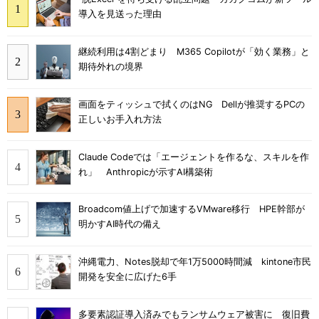
導入を見送った理由
継続利用は4割どまり M365 Copilotが「効く業務」と
期待外れの境界
画面をティッシュで拭くのはNG Dellが推奨するPCの
正しいお手入れ方法
Claude Codeでは「エージェントを作るな、スキルを作
れ」 Anthropicが示すAI構築術
Broadcom値上げで加速するVMware移行 HPE幹部が
明かすAI時代の備え
沖縄電力、Notes脱却で年1万5000時間減 kintone市民
開発を安全に広げた6手
多要素認証導入済みでもランサムウェア被害に 復旧費