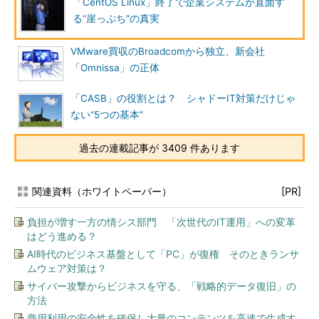
「CentOS Linux」終了で企業システムが直面す
る“崖っぷち”の真実
VMware買収のBroadcomから独立、新会社
「Omnissa」の正体
「CASB」の役割とは？ シャドーIT対策だけじゃ
ない“5つの基本”
過去の連載記事が 3409 件あります
関連資料（ホワイトペーパー）
[PR]
負担が増す一方の情シス部門 「次世代のIT運用」への変革
はどう進める？
AI時代のビジネス基盤として「PC」が復権 そのときランサ
ムウェア対策は？
サイバー攻撃からビジネスを守る、「戦略的データ復旧」の
方法
商用利用の安全性を確保し大量のコンテンツを高速で生成す