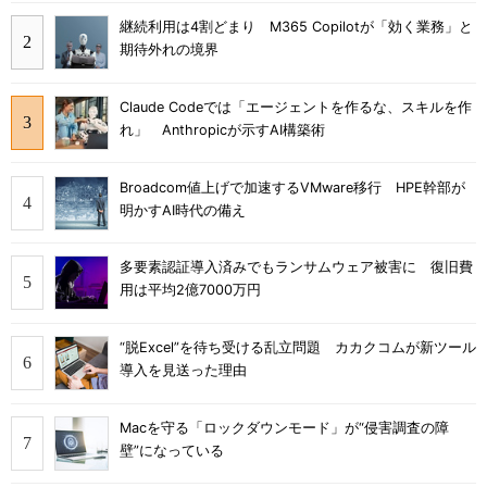
継続利用は4割どまり M365 Copilotが「効く業務」と
期待外れの境界
Claude Codeでは「エージェントを作るな、スキルを作
れ」 Anthropicが示すAI構築術
Broadcom値上げで加速するVMware移行 HPE幹部が
明かすAI時代の備え
多要素認証導入済みでもランサムウェア被害に 復旧費
用は平均2億7000万円
“脱Excel”を待ち受ける乱立問題 カカクコムが新ツール
導入を見送った理由
Macを守る「ロックダウンモード」が“侵害調査の障
壁”になっている