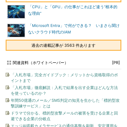
「CPU」と「GPU」の仕事がこれほど違う“根本的
な理由”
「Microsoft Entra」で何ができる？ いまさら聞け
ないクラウド時代のIAM
過去の連載記事が 3563 件あります
関連資料（ホワイトペーパー）
[PR]
「入札市場」完全ガイドブック：メリットから資格取得のポ
イントまで
「入札市場」徹底解説：入札で結果を出す企業はどんな方法
を使っているのか？
年間50億通のメール／SMS判定の知見を生かした「標的型攻
撃訓練サービス」とは
ドラマで分かる、標的型攻撃メールの被害を受ける企業と回
避できる企業の分岐点
エッジAI搭載カメラサービスの通信基盤を刷新、安定運用を