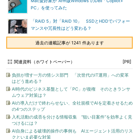
Mac愛好家が“Arm版Windows”のDell「Copilot+
PC」を使ってみた
「RAID 5」対「RAID 10」 SSDとHDDでパフォー
マンスや冗長性はどう変わる？
過去の連載記事が 1241 件あります
関連資料（ホワイトペーパー）
[PR]
負担が増す一方の情シス部門 「次世代のIT運用」への変革
はどう進める？
AI時代のビジネス基盤として「PC」が復権 そのときランサ
ムウェア対策は？
AIの導入だけで終わらせない、全社規模でAIを定着させるため
の4つのステップ
入札活動の成否を分ける情報収集 “狙い目案件”を効率よく見
つけるには？
AI自身による破壊的操作の事例も AIエージェント活用のリス
クといま必要な対策