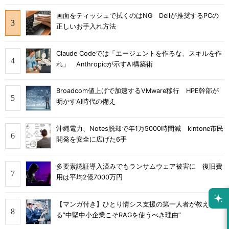
画面をティッシュで拭くのはNG Dellが推奨するPCの
正しいお手入れ方法
Claude Codeでは「エージェントを作るな、スキルを作
れ」 Anthropicが示すAI構築術
Broadcom値上げで加速するVMware移行 HPE幹部が
明かすAI時代の備え
沖縄電力、Notes脱却で年1万5000時間減 kintone市民
開発を安全に広げた6手
多要素認証導入済みでもランサムウェア被害に 復旧費
用は平均2億7000万円
【マンガ付き】ひとり情シス支援の第一人者が教え
る”中堅中小企業こそRAGを使うべき理由”