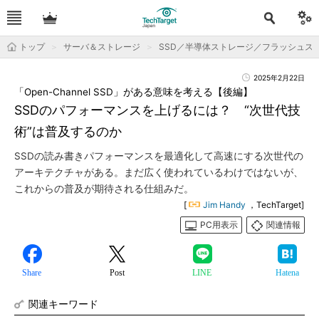
トップ
サーバ＆ストレージ
SSD／半導体ストレージ／フラッシュス
2025年2月22日
「Open-Channel SSD」がある意味を考える【後編】
SSDのパフォーマンスを上げるには？ “次世代技
術”は普及するのか
SSDの読み書きパフォーマンスを最適化して高速にする次世代の
アーキテクチャがある。まだ広く使われているわけではないが、
これからの普及が期待される仕組みだ。
[
Jim Handy
，TechTarget]
PC用表示
関連情報
Share
Post
LINE
Hatena
関連キーワード