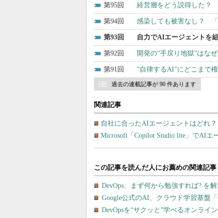
95
経営層をどう説得した？ 
94
感染しても被害なし？ 
93
自力でAIエージェントを
92
開発の“手戻り地獄”はな
91
“自律するAI”にどこま
過去の連載記事が 90 件あります
関連記事
自社に合ったAIエージェントはどれ
Microsoft「Copilot Studio li