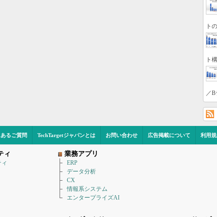
トの
ト構
／B
くあるご質問
TechTargetジャパンとは
お問い合わせ
広告掲載について
利用規
ティ
業務アプリ
ティ
ERP
データ分析
CX
情報系システム
エンタープライズAI