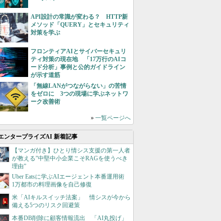
API設計の常識が変わる？ HTTP新
メソッド「QUERY」とセキュリティ
対策を学ぶ
フロンティアAIとサイバーセキュリ
ティ対策の現在地 「17万行のAIコ
ード分析」事例と公的ガイドライン
が示す道筋
「無線LANがつながらない」の苦情
をゼロに 3つの現場に学ぶネットワ
ーク改善術
»
一覧ページへ
エンタープライズAI 新着記事
【マンガ付き】ひとり情シス支援の第一人者
が教える”中堅中小企業こそRAGを使うべき
理由”
Uber Eatsに学ぶAIエージェント本番運用術
1万都市の料理画像を自己修復
米「AIキルスイッチ法案」 情シスが今から
備える5つのリスク回避策
本番DB削除に顧客情報流出 「AI丸投げ」