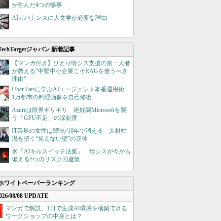
が生んだ4つの惨事
AIガバナンスに人文学が必要な理由
TechTargetジャパン 新着記事
【マンガ付き】ひとり情シス支援の第一人者
が教える”中堅中小企業こそRAGを使うべき
理由”
Uber Eatsに学ぶAIエージェント本番運用術
1万都市の料理画像を自己修復
Azureは限界ギリギリ 絶好調Microsoftを襲
う「GPU不足」の深刻度
IT業界の女性は9割が10年で消える 人材枯
渇を招く“見えない壁”の正体
米「AIキルスイッチ法案」 情シスが今から
備える5つのリスク回避策
ホワイトペーパーランキング
026/08/08 UPDATE
マンガで解説、1日で生成AI環境を構築できる
ワークショップの中身とは？