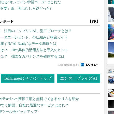
レポート
【PR】
築 注目の「ソブリンAI」型アプローチとは？
データエージェント」の仕組みと構築ガイド
る“AI Ready”なデータ基盤とは
には？ 10の具体的活用方法と導入のヒント
万全？ 強固なガバナンスを確保するには
Recommended by
TechTargetジャパン トップ
エンタープライズAI
dやExcelへの変換手順と無料でできるやり方を紹介
りやすく解説！自社に最適なサービスはどれ？
管理ツールをピックアップ