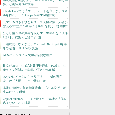
継続利用は4割どまり M365 Copilotが「効く業
務」と期待外れの境界
Claude Codeでは「エージェントを作るな、スキ
ルを作れ」 Anthropicが示すAI構築術
【マンガ付き】ひとり情シス支援の第一人者が
教える”中堅中小企業こそRAGを使うべき理由”
ひとり情シスの負荷を減らす 生成AIを「優秀
な部下」に変える活用例6選
「結局使わなくなる」Microsoft 365 Copilotを半
年で定着 キリンの3施策
AIガバナンスに人文学が必要な理由
日立が放つ「生成AI×数理最適化」の威力 生
産ライン設計の自動化で工数87％削減
あなたはどっちのキャリア？ 「AIの専門
家」か「人間らしさで勝負」か
本番DB削除に顧客情報流出 「AI丸投げ」が
生んだ4つの惨事
Copilot Studioがここまで使えた 大林組「作り
込まない」AIの成果