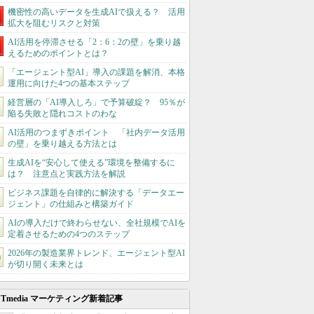
機密性の高いデータを生成AIで扱える？ 活用
拡大を阻むリスクと対策
AI活用を停滞させる「2：6：2の壁」を乗り越
えるためのポイントとは？
「エージェント型AI」導入の課題を解消、本格
運用に向けた4つの基本ステップ
経営層の「AI導入しろ」で予算破綻？ 95％が
陥る失敗と隠れコストのわな
AI活用のつまずきポイント 「社内データ活用
の壁」を乗り越える方法とは
生成AIを“安心して使える”環境を整備するに
は？ 注意点と実践方法を解説
ビジネス課題を自律的に解決する「データエー
ジェント」の仕組みと構築ガイド
AIの導入だけで終わらせない、全社規模でAIを
定着させるための4つのステップ
2026年の製造業界トレンド、エージェント型AI
が切り開く未来とは
ITmedia マーケティング新着記事