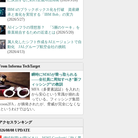
に決別するための生成AI活用術
(2026/5/28)
IBM iのブラックボックス化を打破 資産継
承と進化を実現する「IBM Bob」の実力
(2026/5/27)
AIインフラの理想形？ 「5層のケーキ」を
垂直統合するための近道とは
(2026/5/20)
属人化したシフト作成をAIエージェントで自
動化 JALグループ航空会社の挑戦
(2026/4/13)
From Informa TechTarget
瞬時にM365が乗っ取られる
――全社員に周知すべき“新フ
ィッシング”の教訓
MFA（多要素認証）を入れた
から安心という常識が崩れ去
っている。フィッシング集団
ycoon2FA」が摘発されたが、脅威が完全になくな
たというわけではない。
アクセスランキング
026/08/08 UPDATE