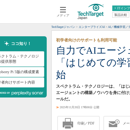
ITイン
製品比較
メディア
クラウド
エンタープライズ
ERP
仮想化
TechTargetジャパン
エンタープライズAI
AI／機械学習／
データ分析
サーバ＆ストレージ
初学者向けのサポートも利用可能
CX
スマートモバイル
ココ知り！
自力でAIエー
情報系システム
ネットワーク
ペクトラム・テクノロジ
「はじめての学
システム運用管理
の提供形態
始
spberry Pi 5版の構成要素
学者向けサポート内容
スペクトラム・テクノロジーは、「はじ
エージェントの構築ノウハウを身に付け
ールだ。
≫
2025年11月20日 17時00分 公開
印刷／PDF
メー