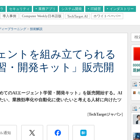
フラ
セキュリティ
業務アプリ
システム開発
IT経営
インダストリー
導入事例
Computer Weekly日本語版
ホワイトペーパー
TechTarget.AI
AI
経営とIT
医療IT
中堅・中小企業とIT
教育IT
ディープラーニング
技術解説
ジェントを組み立てられる
習・開発キット」販売開
80
題
めてのAIエージェント学習・開発キット」を販売開始する。AI
たい、業務効率化や自動化に使いたいと考える人材に向けたツ
[
TechTargetジャパン
]
ル通知