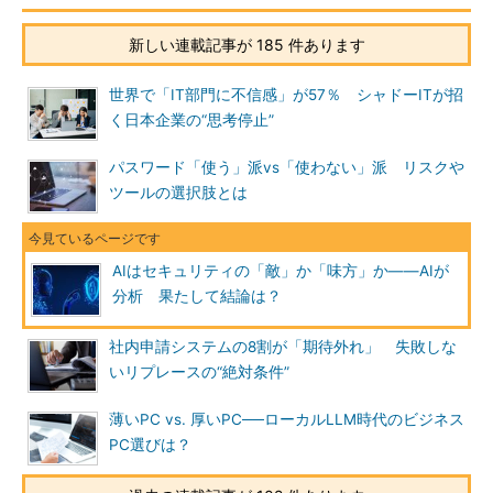
新しい連載記事が 185 件あります
世界で「IT部門に不信感」が57％ シャドーITが招
く日本企業の“思考停止”
パスワード「使う」派vs「使わない」派 リスクや
ツールの選択肢とは
AIはセキュリティの「敵」か「味方」か――AIが
分析 果たして結論は？
社内申請システムの8割が「期待外れ」 失敗しな
いリプレースの“絶対条件”
薄いPC vs. 厚いPC──ローカルLLM時代のビジネス
PC選びは？