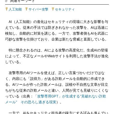
関連キーワード
人工知能
|
サイバー攻撃
|
セキュリティ
AI（人工知能）の進化はセキュリティの現場に大きな影響を与
えている。従来の手法では防ぎきれなかった攻撃を、AIは迅速に
検知し、自動的に対策を講じる。一方で、攻撃者側もAIを武器に
巧妙な攻撃を仕掛けており、企業は新たな脅威と直面している。
特に懸念されるのは、AIによる攻撃の高度化だ。生成AIの登場
によって、不正なメールやWebサイトを利用した攻撃手法が進化
している。
攻撃専用のAIツールを使えば、正しい言葉づかいだけではな
く、内容にも「説得力」がある詐欺メールを自動的に作成でき
る。AIツールが作った詐欺メールは、誤植や不自然な文章が目立
ちがちな従来の詐欺メールと違い、人間が見ても見破りにくくな
っている（出典：
「攻撃専用GPT」が生成する“見破れない詐欺
メール” その恐ろし過ぎる現実
）。
一方で、AIをセキュリティ担当者の味方にする試みも進んでい