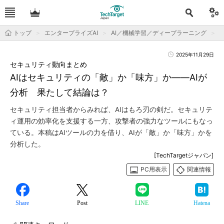
トップ
エンタープライズAI
AI／機械学習／ディープラーニング
2025年11月29日
セキュリティ動向まとめ
AIはセキュリティの「敵」か「味方」か――AIが
分析 果たして結論は？
セキュリティ担当者からみれば、AIはもろ刃の剣だ。セキュリテ
ィ運用の効率化を支援する一方、攻撃者の強力なツールにもなっ
ている。本稿はAIツールの力を借り、AIが「敵」か「味方」かを
分析した。
[TechTargetジャパン]
PC用表示
関連情報
Share
Post
LINE
Hatena