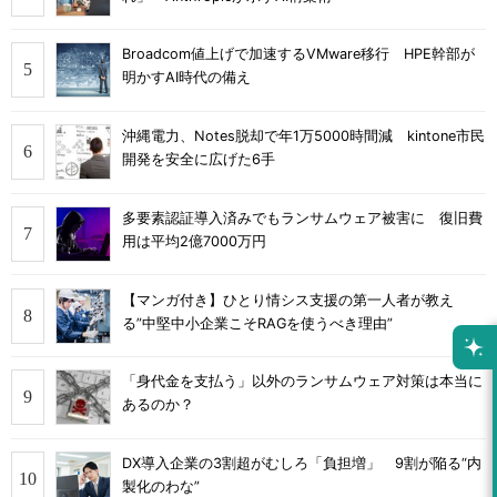
Broadcom値上げで加速するVMware移行 HPE幹部が
明かすAI時代の備え
沖縄電力、Notes脱却で年1万5000時間減 kintone市民
開発を安全に広げた6手
多要素認証導入済みでもランサムウェア被害に 復旧費
用は平均2億7000万円
【マンガ付き】ひとり情シス支援の第一人者が教え
る”中堅中小企業こそRAGを使うべき理由”
「身代金を支払う」以外のランサムウェア対策は本当に
あるのか？
DX導入企業の3割超がむしろ「負担増」 9割が陥る“内
製化のわな”