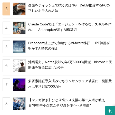
画面をティッシュで拭くのはNG Dellが推奨するPCの
正しいお手入れ方法
Claude Codeでは「エージェントを作るな、スキルを作
れ」 Anthropicが示すAI構築術
Broadcom値上げで加速するVMware移行 HPE幹部が
明かすAI時代の備え
沖縄電力、Notes脱却で年1万5000時間減 kintone市民
開発を安全に広げた6手
多要素認証導入済みでもランサムウェア被害に 復旧費
用は平均2億7000万円
【マンガ付き】ひとり情シス支援の第一人者が教え
る”中堅中小企業こそRAGを使うべき理由”