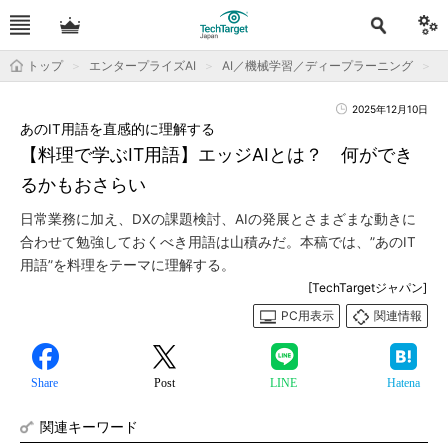
トップ
エンタープライズAI
AI／機械学習／ディープラーニング
2025年12月10日
あのIT用語を直感的に理解する
【料理で学ぶIT用語】エッジAIとは？ 何ができ
るかもおさらい
日常業務に加え、DXの課題検討、AIの発展とさまざまな動きに
合わせて勉強しておくべき用語は山積みだ。本稿では、”あのIT
用語”を料理をテーマに理解する。
[TechTargetジャパン]
PC用表示
関連情報
Share
Post
LINE
Hatena
関連キーワード