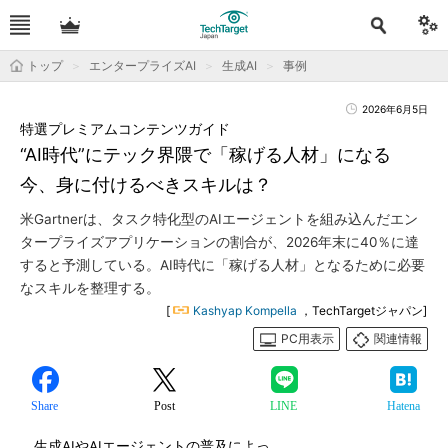
トップ
エンタープライズAI
生成AI
事例
2026年6月5日
特選プレミアムコンテンツガイド
“AI時代”にテック界隈で「稼げる人材」になる
今、身に付けるべきスキルは？
米Gartnerは、タスク特化型のAIエージェントを組み込んだエン
タープライズアプリケーションの割合が、2026年末に40％に達
すると予測している。AI時代に「稼げる人材」となるために必要
なスキルを整理する。
[
Kashyap Kompella
，TechTargetジャパン]
PC用表示
関連情報
Share
Post
LINE
Hatena
生成AIやAIエージェントの普及によっ