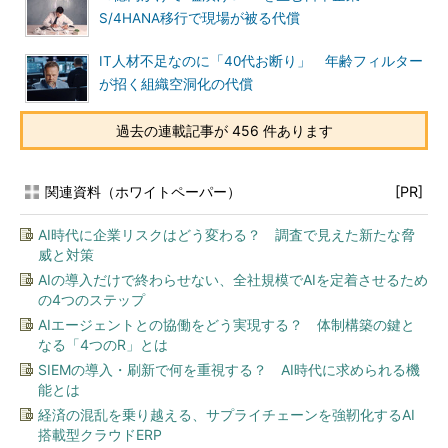
S/4HANA移行で現場が被る代償
IT人材不足なのに「40代お断り」 年齢フィルター
が招く組織空洞化の代償
過去の連載記事が 456 件あります
関連資料（ホワイトペーパー）
[PR]
AI時代に企業リスクはどう変わる？ 調査で見えた新たな脅
威と対策
AIの導入だけで終わらせない、全社規模でAIを定着させるため
の4つのステップ
AIエージェントとの協働をどう実現する？ 体制構築の鍵と
なる「4つのR」とは
SIEMの導入・刷新で何を重視する？ AI時代に求められる機
能とは
経済の混乱を乗り越える、サプライチェーンを強靭化するAI
搭載型クラウドERP