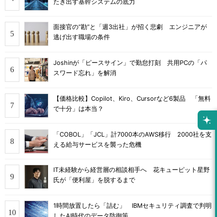
たき出す基幹システムの底力
面接官の“勘”と「週3出社」が招く悲劇 エンジニアが
逃げ出す職場の条件
Joshinが「ピースサイン」で勤怠打刻 共用PCの「パ
スワード忘れ」を解消
【価格比較】Copilot、Kiro、Cursorなど6製品 「無料
で十分」は本当？
「COBOL」「JCL」計7000本のAWS移行 2000社を支
える給与サービスを襲った危機
IT未経験から経営層の相談相手へ 花キューピット星野
氏が「便利屋」を脱するまで
1時間放置したら「詰む」 IBMセキュリティ調査で判明
したAI時代のデータ防御策