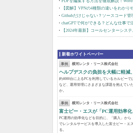
PDFを編集する方法を徹底解説！Wor
【図解】VPNの4種類の違いをわか
Githubだけじゃない？ソースコード
chatGPTで何ができる？どんな仕事
【2024年最新】コールセンターシス
新着ホワイトペーパー
事例
横河レンタ・リース株式会社
ヘルプデスクの負担を大幅に軽減
約4000台に上るPCを利用しているカルビ
など、運用管理にさまざまな課題を抱えてい
か。
事例
横河レンタ・リース株式会社
富士ピー・エスが「PC運用効率化
PC運用の効率化などを目的に、「購入」から
でレンタルサービスを導入した富士ピー・エス
る。