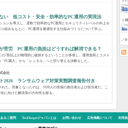
トの
ない 低コスト・安全・効率的なPC運用の実現法
ト構
ーションを導入し、柔軟で効率的なPC運用とセキュリティレベルの向上を
り組みをもとに、PC運用を最適化する仕組みづくりについて学ぶ。
／B
が苦労 PC運用の負担はどうすれば解消できる？
Cの7割以上が物理的に破損するということが多発し、運用負荷とコスト
「PC購入」から「レンタル」へと切り替える決断をした。
式会社
ト2026 ランサムウェア対策実態調査報告付き
された。対象となったのは、1030人の現場の責任者および担当者だ。こ
率化に向けた解決策の方向性を探る。
くあるご質問
TechTargetジャパンとは
お問い合わせ
広告掲載について
利用規