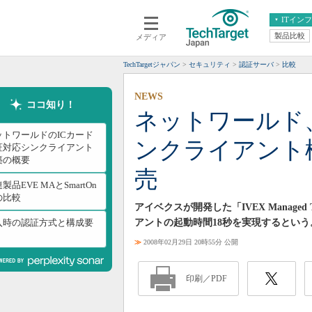
ITイン
製品比較
メディア
クラウド
エンタープライズ
ERP
仮想化
TechTargetジャパン
セキュリティ
認証サーバ
比較
データ分析
サーバ＆ストレージ
NEWS
CX
スマートモバイル
ココ知り！
ネットワールド
情報系システム
ネットワーク
ットワールドのICカード
ンクライアント
システム運用管理
証対応シンクライアント
築の概要
売
製品EVE MAとSmartOn
の比較
アイベクスが開発した「IVEX Managed T
入時の認証方式と構成要
アントの起動時間18秒を実現するという
≫
2008年02月29日 20時55分 公開
印刷／PDF