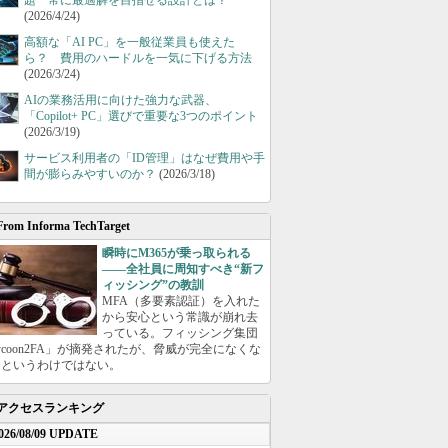
題 常に最適解を目指せる設計とは？
(2026/4/24)
高額な「AI PC」を一般従業員も使えた
ら？ 費用のハードルを一気に下げる方法
(2026/3/24)
AIの業務活用に向けた強力な武器、
「Copilot+ PC」選びで重要な3つのポイント
(2026/3/19)
サービス利用者の「ID管理」はなぜ費用や手
間が膨らみやすいのか？
(2026/3/18)
From Informa TechTarget
瞬時にM365が乗っ取られる
――全社員に周知すべき“新フ
ィッシング”の教訓
MFA（多要素認証）を入れた
から安心という常識が崩れ去
っている。フィッシング集団
ycoon2FA」が摘発されたが、脅威が完全になくな
たというわけではない。
アクセスランキング
026/08/09 UPDATE