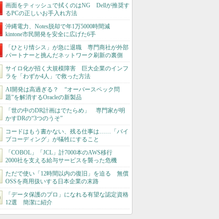
画面をティッシュで拭くのはNG Dellが推奨す
るPCの正しいお手入れ方法
沖縄電力、Notes脱却で年1万5000時間減
kintone市民開発を安全に広げた6手
「ひとり情シス」が急に退職 専門商社が外部
パートナーと挑んだネットワーク刷新の裏側
サイロ化が招く大規模障害 巨大企業のインフ
ラを「わずか4人」で救った方法
AI開発は高過ぎる？ “オーバースペック問
題”を解消するOracleの新製品
「世の中のDR計画はでたらめ」 専門家が明
かすDRの“3つのうそ”
コードはもう書かない、残る仕事は……「バイ
ブコーディング」が犠牲にすること
「COBOL」「JCL」計7000本のAWS移行
2000社を支える給与サービスを襲った危機
ただで使い「12時間以内の復旧」を迫る 無償
OSSを商用扱いする日本企業の末路
「データ保護のプロ」になれる有望な認定資格
12選 簡潔に紹介