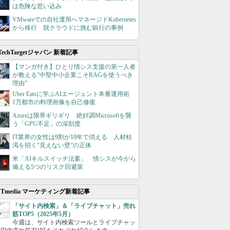
は危険な思い込み
VMwareでの自社運用へマネージドKubernetes
から移行 脱クラウドに挑む銀行の事例
TechTargetジャパン 新着記事
【マンガ付き】ひとり情シス支援の第一人者
が教える”中堅中小企業こそRAGを使うべき
理由”
Uber Eatsに学ぶAIエージェント本番運用術
1万都市の料理画像を自己修復
Azureは限界ギリギリ 絶好調Microsoftを襲
う「GPU不足」の深刻度
IT業界の女性は9割が10年で消える 人材枯
渇を招く“見えない壁”の正体
米「AIキルスイッチ法案」 情シスが今から
備える5つのリスク回避策
ITmedia マーケティング新着記事
「サイト内検索」＆「ライブチャット」売れ
筋TOP5（2025年5月）
今週は、サイト内検索ツールとライブチャッ