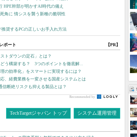
レポート
【PR】
コストダウンの定石」とは？
はどう構築する？ 3つのポイントを徹底解...
管理の効率化」をスマートに実現するには？
対応、経費業務を一変させる国産システムとは
 通信断絶リスクも抑える製品とは？
Recommended by
TechTargetジャパン トップ
システム運用管理