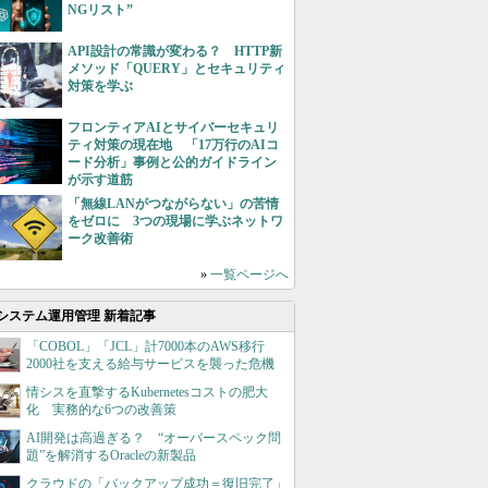
NGリスト”
API設計の常識が変わる？ HTTP新
メソッド「QUERY」とセキュリティ
対策を学ぶ
フロンティアAIとサイバーセキュリ
ティ対策の現在地 「17万行のAIコ
ード分析」事例と公的ガイドライン
が示す道筋
「無線LANがつながらない」の苦情
をゼロに 3つの現場に学ぶネットワ
ーク改善術
»
一覧ページへ
システム運用管理 新着記事
「COBOL」「JCL」計7000本のAWS移行
2000社を支える給与サービスを襲った危機
情シスを直撃するKubernetesコストの肥大
化 実務的な6つの改善策
AI開発は高過ぎる？ “オーバースペック問
題”を解消するOracleの新製品
クラウドの「バックアップ成功＝復旧完了」