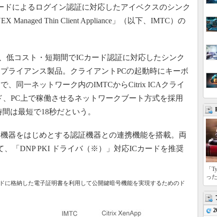
カードによるログイン認証に対応したアイベクスのシンク
aged Thin Client Appliance」（以下、IMTC）の
し、低コスト・短期間でICカード認証に対応したシンク
プライアンス製品。クライアントPCの起動時にキーボ
同一ネットワーク内のIMTCからCitrix ICAクライ
ド、PC上で稼働させるネットワークブート方式を採用
時間は最短で18秒だという。
B機器をはじめとする認証機器との連携機能を搭載。両
て、「DNP PKI ドライバ（※）」対応ICカードを推奨
「T
っ
ードに格納した電子証明書を利用して公開鍵暗号機能を実現するためのド
2