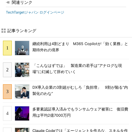
関連リンク
TechTargetジャパン ログインページ
記事ランキング
継続利用は4割どまり M365 Copilotが「効く業務」と
期待外れの境界
「こんなはずでは」 製造業の若手は“アナログな現
場”に幻滅して辞めていく
DX導入企業の3割超がむしろ「負担増」 9割が陥る“内
製化のわな”
多要素認証導入済みでもランサムウェア被害に 復旧費
用は平均2億7000万円
Claude Codeでは「エージェントを作るな、スキルを作