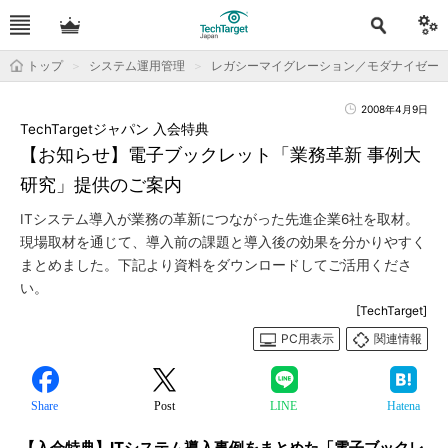
トップ
システム運用管理
レガシーマイグレーション／モダナイゼー
2008年4月9日
TechTargetジャパン 入会特典
【お知らせ】電子ブックレット「業務革新 事例大
研究」提供のご案内
ITシステム導入が業務の革新につながった先進企業6社を取材。
現場取材を通じて、導入前の課題と導入後の効果を分かりやすく
まとめました。下記より資料をダウンロードしてご活用くださ
い。
[TechTarget]
PC用表示
関連情報
Share
Post
LINE
Hatena
【入会特典】ITシステム導入事例をまとめた「電子ブックレ