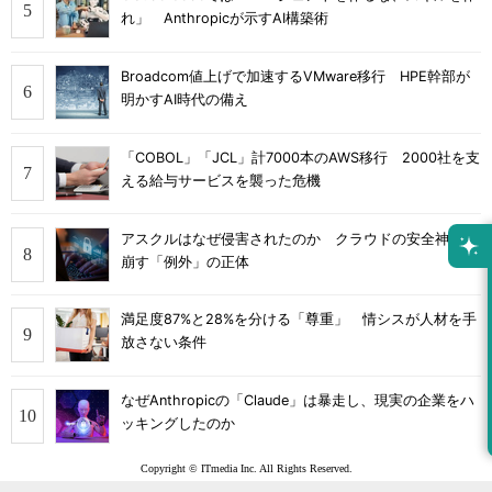
れ」 Anthropicが示すAI構築術
Broadcom値上げで加速するVMware移行 HPE幹部が
明かすAI時代の備え
「COBOL」「JCL」計7000本のAWS移行 2000社を支
える給与サービスを襲った危機
アスクルはなぜ侵害されたのか クラウドの安全神話を
崩す「例外」の正体
満足度87%と28%を分ける「尊重」 情シスが人材を手
放さない条件
なぜAnthropicの「Claude」は暴走し、現実の企業をハ
ッキングしたのか
Copyright © ITmedia Inc. All Rights Reserved.