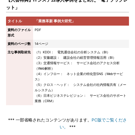
ット」
タイトル
「業務革新 事例大研究」
資料のファイル
PDF
形式
資料のページ数
14ページ
主な事例取材先
（1）KDDI： 電気通信会社の分析システム（BI）
（2）安藤建設： 建設会社の経営管理情報活用（BI）
（3）交通情報サービス： サービス会社のアクセス分析
（Web解析）
（4）インフロー： ネット企業の特化型SNS（Webサービ
ス）
（5）クロス・ヘッド： システム会社の社内情報共有（メー
ルシステム）
（6）日本ビジネステレビジョン： サービス会社のサポート
業務（CRM）
*** 一部省略されたコンテンツがあります。
PC版でご覧くださ
い。
***