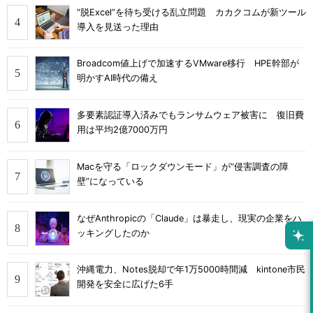
“脱Excel”を待ち受ける乱立問題 カカクコムが新ツール
導入を見送った理由
Broadcom値上げで加速するVMware移行 HPE幹部が
明かすAI時代の備え
多要素認証導入済みでもランサムウェア被害に 復旧費
用は平均2億7000万円
Macを守る「ロックダウンモード」が“侵害調査の障
壁”になっている
なぜAnthropicの「Claude」は暴走し、現実の企業をハ
ッキングしたのか
沖縄電力、Notes脱却で年1万5000時間減 kintone市民
開発を安全に広げた6手