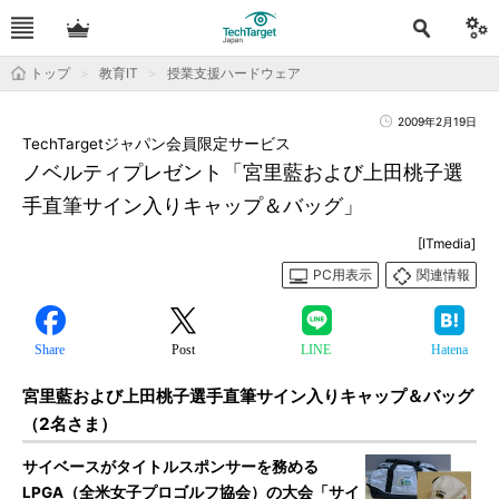
トップ
教育IT
授業支援ハードウェア
2009年2月19日
TechTargetジャパン会員限定サービス
ノベルティプレゼント「宮里藍および上田桃子選
手直筆サイン入りキャップ＆バッグ」
[ITmedia]
PC用表示
関連情報
Share
Post
LINE
Hatena
宮里藍および上田桃子選手直筆サイン入りキャップ＆バッグ
（2名さま）
サイベースがタイトルスポンサーを務める
LPGA（全米女子プロゴルフ協会）の大会「サイ