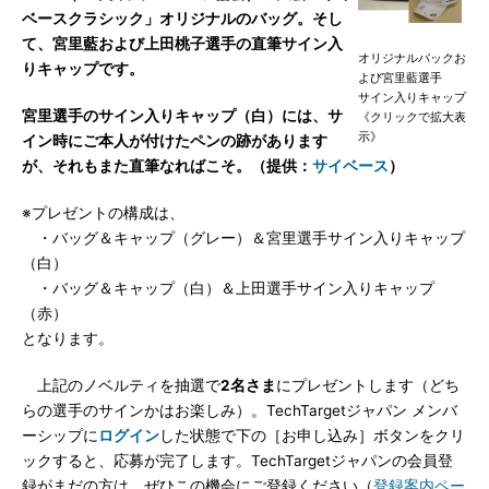
ベースクラシック」オリジナルのバッグ。そし
て、宮里藍および上田桃子選手の
直筆サイン入
オリジナルバックお
り
キャップです。
よび宮里藍選手
サイン入りキャップ
宮里選手のサイン入りキャップ（白）には、サ
《クリックで拡大表
示》
イン時にご本人が付けたペンの跡があります
が、それもまた直筆なればこそ。（提供：
サイベース
）
※プレゼントの構成は、
・バッグ＆キャップ（グレー）＆宮里選手サイン入りキャップ
（白）
・バッグ＆キャップ（白）＆上田選手サイン入りキャップ
（赤）
となります。
上記のノベルティを抽選で
2名さま
にプレゼントします（どち
らの選手のサインかはお楽しみ）。TechTargetジャパン メンバ
ーシップに
ログイン
した状態で下の［お申し込み］ボタンをクリ
ックすると、応募が完了します。TechTargetジャパンの会員登
録がまだの方は、ぜひこの機会にご登録ください（
登録案内ペー