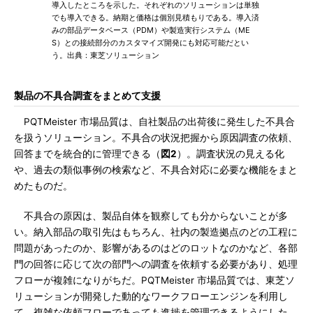
導入したところを示した。それぞれのソリューションは単独
でも導入できる。納期と価格は個別見積もりである。導入済
みの部品データベース（PDM）や製造実行システム（ME
S）との接続部分のカスタマイズ開発にも対応可能だとい
う。出典：東芝ソリューション
製品の不具合調査をまとめて支援
PQTMeister 市場品質は、自社製品の出荷後に発生した不具合
を扱うソリューション。不具合の状況把握から原因調査の依頼、
回答までを統合的に管理できる（
図2
）。調査状況の見える化
や、過去の類似事例の検索など、不具合対応に必要な機能をまと
めたものだ。
不具合の原因は、製品自体を観察しても分からないことが多
い。納入部品の取引先はもちろん、社内の製造拠点のどの工程に
問題があったのか、影響があるのはどのロットなのかなど、各部
門の回答に応じて次の部門への調査を依頼する必要があり、処理
フローが複雑になりがちだ。PQTMeister 市場品質では、東芝ソ
リューションが開発した動的なワークフローエンジンを利用し
て、複雑な依頼フローであっても進捗を管理できるようにした。