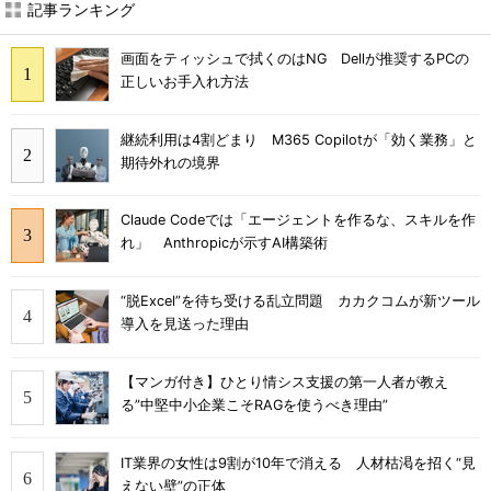
記事ランキング
画面をティッシュで拭くのはNG Dellが推奨するPCの
正しいお手入れ方法
継続利用は4割どまり M365 Copilotが「効く業務」と
期待外れの境界
Claude Codeでは「エージェントを作るな、スキルを作
れ」 Anthropicが示すAI構築術
“脱Excel”を待ち受ける乱立問題 カカクコムが新ツール
導入を見送った理由
【マンガ付き】ひとり情シス支援の第一人者が教え
る”中堅中小企業こそRAGを使うべき理由”
IT業界の女性は9割が10年で消える 人材枯渇を招く“見
えない壁”の正体