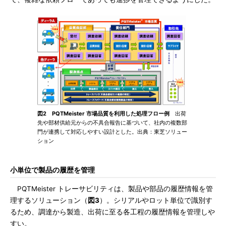
図2 PQTMeister 市場品質を利用した処理フロー例
出荷
先や部材供給元からの不具合報告に基づいて、社内の複数部
門が連携して対応しやすい設計とした。出典：東芝ソリュー
ション
小単位で製品の履歴を管理
PQTMeister トレーサビリティは、製品や部品の履歴情報を管
理するソリューション（
図3
）。シリアルやロット単位で識別す
るため、調達から製造、出荷に至る各工程の履歴情報を管理しや
すい。