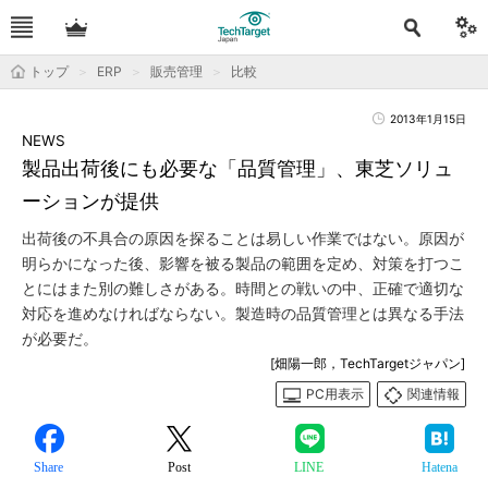
トップ
ERP
販売管理
比較
2013年1月15日
NEWS
製品出荷後にも必要な「品質管理」、東芝ソリュ
ーションが提供
出荷後の不具合の原因を探ることは易しい作業ではない。原因が
明らかになった後、影響を被る製品の範囲を定め、対策を打つこ
とにはまた別の難しさがある。時間との戦いの中、正確で適切な
対応を進めなければならない。製造時の品質管理とは異なる手法
が必要だ。
[畑陽一郎，TechTargetジャパン]
PC用表示
関連情報
Share
Post
LINE
Hatena