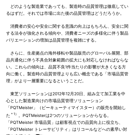
どのような製造業であっても、製造時の品質管理は徹底してい
るはずだ。それでは市場に出た後の品質管理はどうだろうか。
消費者の安心や安全に関する意識の向上はもちろん、安全に関
する法令が強化される傾向や、消費者ニーズの多様化に伴う製品
バリエーションの増加は品質管理を複雑にする。
さらに、生産拠点の海外移転や製品販売のグローバル展開、部
品共通化に伴う不具合対象範囲の拡大にも対応しなければならな
い。これらの傾向は、品質不良1件当たりの影響が大きくなる方
向に働く。製造時の品質管理よりも広い概念である「市場品質管
理」がより一層重要になるということだ。
東芝ソリューションは2012年12月20日、組み立て加工業を中
心とした製造業向けの市場品質管理ソリューション
「PQTMeister」（ピーキューティマイスター）の販売を開始し
＊1）
た
。PQTMeisterは2つのソリューションからなる。
「PQTMeister 市場品質」は顧客視点での品質向上に役立ち、
「PQTMeister トレーサビリティ」はリコールなどへの素早い対