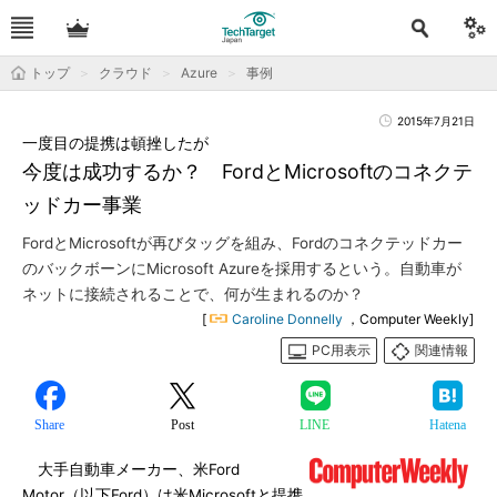
トップ
クラウド
Azure
事例
2015年7月21日
一度目の提携は頓挫したが
今度は成功するか？ FordとMicrosoftのコネクテ
ッドカー事業
FordとMicrosoftが再びタッグを組み、Fordのコネクテッドカー
のバックボーンにMicrosoft Azureを採用するという。自動車が
ネットに接続されることで、何が生まれるのか？
[
Caroline Donnelly
，Computer Weekly]
PC用表示
関連情報
Share
Post
LINE
Hatena
大手自動車メーカー、米Ford
Motor（以下Ford）は米Microsoftと提携