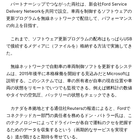
パートナーシップでつながった両社は、新会社Ford Service
Delivery Networkを共同で設立。車両を制御するソフトウェアの
更新プログラムを無線ネットワークで配信して、パフォーマンス
の向上を目指す。
これまで、ソフトウェア更新プログラムの配布はもっぱらUSB
で接続するメディアに（ファイルを）格納する方法で実施してき
た。
無線ネットワークで自動車の車両制御ソフトを更新するシステ
ムは、2015年後半に本格稼働を開始する見込みだとMicrosoftは
説明する。このシステムでは、車の所有者が自車の現在位置や車
両の状態をリモートでいつでも監視できる。例えば燃料計の数値
やタイヤの空気圧、バッテリーの状態もチェックできる。
カナダを本拠地とする通信社Reutersの報道によると、Fordで
コネクテッドカー部門の責任者を務めるドン・バトラー氏は、こ
のテクノロジーによってドライバーが各自で運転のクセを把握す
るためのデータを収集するという（画期的なサービスを実現す
る）道が開けると期待を寄せている。