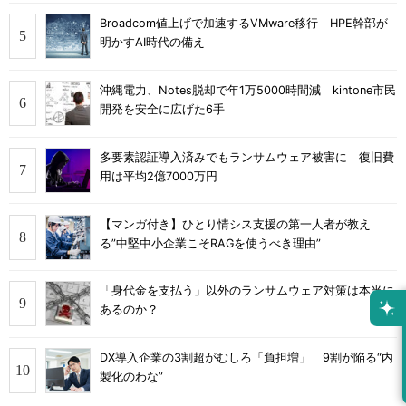
Broadcom値上げで加速するVMware移行 HPE幹部が
明かすAI時代の備え
沖縄電力、Notes脱却で年1万5000時間減 kintone市民
開発を安全に広げた6手
多要素認証導入済みでもランサムウェア被害に 復旧費
用は平均2億7000万円
【マンガ付き】ひとり情シス支援の第一人者が教え
る”中堅中小企業こそRAGを使うべき理由”
「身代金を支払う」以外のランサムウェア対策は本当に
あるのか？
DX導入企業の3割超がむしろ「負担増」 9割が陥る“内
製化のわな”