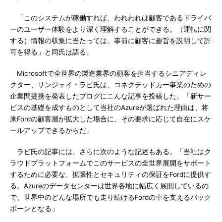
「このシステムが稼働すれば、われわれは顧客であるドライバ
ーのユーザー体験をより深く理解することができる。（運転に関
する）情報の収集に当たっては、事前に顧客に趣旨を説明して許
可を得る」と同氏は語る。
Microsoftで全世界の製造業界の顧客を担当するシニアディレ
クター、サンジェイ・ラビ氏は、コネクテッドカー事業のための
企業間提携を発表したブログにこんな記事を投稿した。「新サー
ビスの基礎を成すものとして当社のAzureが選ばれた理由は、将
来Fordの顧客層が拡大した場合に、その要求に応じて自在にスケ
ールアップできるからだ」
ラビ氏の記事には、さらに次のような記述もある。「当社はク
ラウドプラットフォームでこのサービスの全世界展開をサポート
するために必要な、拡張性とセキュリティの保証をFordに提供す
る。Azureのデータセンターは世界各地に幅広く展開しているの
で、世界中のどんな場所でも走り続けるFordの車を支えるバック
ボーンとなる」