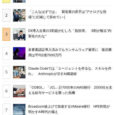
「こんなはずでは」 製造業の若手は“アナログな現
場”に幻滅して辞めていく
DX導入企業の3割超がむしろ「負担増」 9割が陥る“内
製化のわな”
多要素認証導入済みでもランサムウェア被害に 復旧費
用は平均2億7000万円
Claude Codeでは「エージェントを作るな、スキルを作
れ」 Anthropicが示すAI構築術
「COBOL」「JCL」計7000本のAWS移行 2000社を支
える給与サービスを襲った危機
Broadcom値上げで加速するVMware移行 HPE幹部が
明かすAI時代の備え