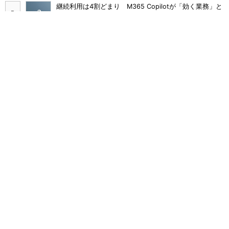
継続利用は4割どまり M365 Copilotが「効く業務」と
期待外れの境界
Claude Codeでは「エージェントを作るな、スキルを作
れ」 Anthropicが示すAI構築術
“脱Excel”を待ち受ける乱立問題 カカクコムが新ツール
導入を見送った理由
Broadcom値上げで加速するVMware移行 HPE幹部が
明かすAI時代の備え
多要素認証導入済みでもランサムウェア被害に 復旧費
用は平均2億7000万円
Macを守る「ロックダウンモード」が“侵害調査の障
壁”になっている