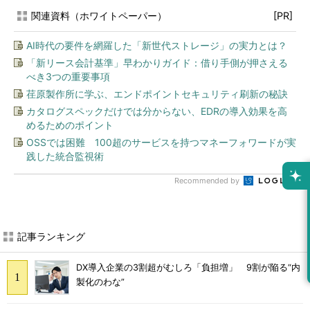
関連資料（ホワイトペーパー）
[PR]
AI時代の要件を網羅した「新世代ストレージ」の実力とは？
「新リース会計基準」早わかりガイド：借り手側が押さえる
べき3つの重要事項
荏原製作所に学ぶ、エンドポイントセキュリティ刷新の秘訣
カタログスペックだけでは分からない、EDRの導入効果を高
めるためのポイント
OSSでは困難 100超のサービスを持つマネーフォワードが実
践した統合監視術
Recommended by
記事ランキング
DX導入企業の3割超がむしろ「負担増」 9割が陥る“内
製化のわな”