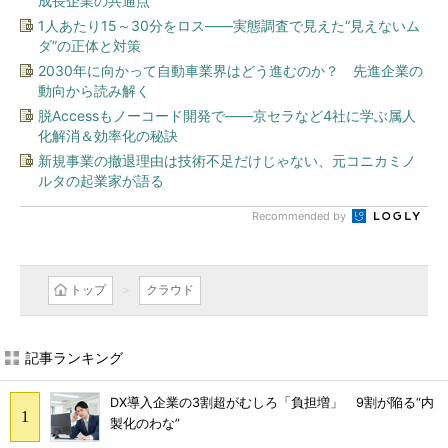
成長企業の共通点
1人あたり15～30分をロス――実態調査で見えた“見えないム
ダ”の正体と対策
2030年に向かって自動車業界はどう進むのか？ 先進企業の
動向から読み解く
脱Accessもノーコード開発で――京セラなど4社に学ぶ属人
化解消＆効率化の秘訣
新規事業の撤退理由は技術不足だけじゃない、元コニカミノ
ルタの起業家が語る
Recommended by
トップ
クラウド
記事ランキング
DX導入企業の3割超がむしろ「負担増」 9割が陥る“内
製化のわな”