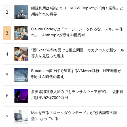
継続利用は4割どまり M365 Copilotが「効く業務」と
期待外れの境界
Claude Codeでは「エージェントを作るな、スキルを作
れ」 Anthropicが示すAI構築術
“脱Excel”を待ち受ける乱立問題 カカクコムが新ツール
導入を見送った理由
Broadcom値上げで加速するVMware移行 HPE幹部が
明かすAI時代の備え
多要素認証導入済みでもランサムウェア被害に 復旧費
用は平均2億7000万円
Macを守る「ロックダウンモード」が“侵害調査の障
壁”になっている