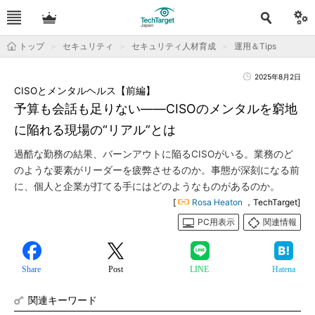
トップ
セキュリティ
セキュリティ人材育成
運用＆Tips
2025年8月2日
CISOとメンタルヘルス【前編】
予算も会話も足りない――CISOのメンタルを窮地
に陥れる現場の“リアル”とは
過酷な勤務の結果、バーンアウトに陥るCISOがいる。業務のど
のような要素がリーダーを疲弊させるのか。事態が深刻になる前
に、個人と企業が打てる手にはどのようなものがあるのか。
[
Rosa Heaton
，TechTarget]
PC用表示
関連情報
Share
Post
LINE
Hatena
関連キーワード