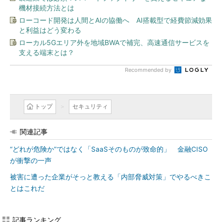
機材接続方法とは
ローコード開発は人間とAIの協働へ AI搭載型で経費節減効果
と利益はどう変わる
ローカル5Gエリア外を地域BWAで補完、高速通信サービスを
支える端末とは？
Recommended by
トップ
セキュリティ
関連記事
“どれが危険か”ではなく「SaaSそのものが致命的」 金融CISO
が衝撃の一声
被害に遭った企業がそっと教える「内部脅威対策」でやるべきこ
とはこれだ
記事ランキング