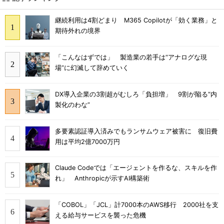
継続利用は4割どまり M365 Copilotが「効く業務」と
期待外れの境界
「こんなはずでは」 製造業の若手は“アナログな現
場”に幻滅して辞めていく
DX導入企業の3割超がむしろ「負担増」 9割が陥る“内
製化のわな”
多要素認証導入済みでもランサムウェア被害に 復旧費
用は平均2億7000万円
Claude Codeでは「エージェントを作るな、スキルを作
れ」 Anthropicが示すAI構築術
「COBOL」「JCL」計7000本のAWS移行 2000社を支
える給与サービスを襲った危機