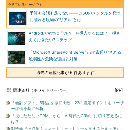
予算も会話も足りない――CISOのメンタルを窮地
に陥れる現場の“リアル”とは
Androidスマホに「VPN」を導入するには？ 押さ
えておきたい7ステップ
「Microsoft SharePoint Server」の“素通り”される
脆弱性が危険な理由と対策
過去の連載記事が 6 件あります
関連資料（ホワイトペーパー）
[PR]
「会計ソフト」6製品を徹底比較 22の選定ポイントをユーザ
ー評価を基に分析
「役にたたないCRM」から「AI時代のCRM」に切り替えるに
は？
製造業では必須？スマートファクトリーを支えるセキュアな