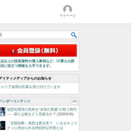
マイページ
00点以上の技術資料や導入事例など、IT導入の課
解決に役立つ情報を入手できます。
アイティメディアからのお知らせ
キャリア採用の応募を受け付けています
ベンダーコンテンツ
PR
仮想化環境の死角を“未知の脅威”が狙う時代
――新たな敵をどう見破るか？
(2026/6/30)
「定期診断」発想は要注意？ いまセキュリ
ティに求められる持続的な対策とは