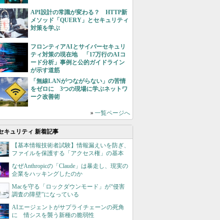
API設計の常識が変わる？ HTTP新
メソッド「QUERY」とセキュリティ
対策を学ぶ
フロンティアAIとサイバーセキュリ
ティ対策の現在地 「17万行のAIコ
ード分析」事例と公的ガイドライン
が示す道筋
「無線LANがつながらない」の苦情
をゼロに 3つの現場に学ぶネットワ
ーク改善術
»
一覧ページへ
セキュリティ 新着記事
【基本情報技術者試験】情報漏えいを防ぎ、
ファイルを保護する「アクセス権」の基本
なぜAnthropicの「Claude」は暴走し、現実の
企業をハッキングしたのか
Macを守る「ロックダウンモード」が“侵害
調査の障壁”になっている
AIエージェントがサプライチェーンの死角
に 情シスを襲う新種の脆弱性