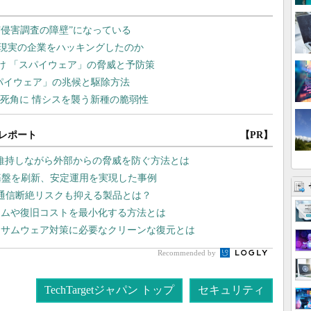
レポート
【PR】
維持しながら外部からの脅威を防ぐ方法とは
基盤を刷新、安定運用を実現した事例
 通信断絶リスクも抑える製品とは？
イムや復旧コストを最小化する方法とは
ンサムウェア対策に必要なクリーンな復元とは
Recommended by
TechTargetジャパン トップ
セキュリティ