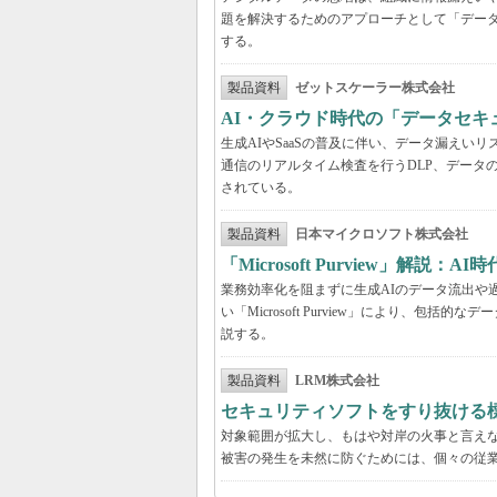
題を解決するためのアプローチとして「デー
する。
製品資料
ゼットスケーラー株式会社
AI・クラウド時代の「データセ
生成AIやSaaSの普及に伴い、データ漏え
通信のリアルタイム検査を行うDLP、データ
されている。
製品資料
日本マイクロソフト株式会社
「Microsoft Purview」
業務効率化を阻まずに生成AIのデータ流出や過剰
い「Microsoft Purview」により、
説する。
製品資料
LRM株式会社
セキュリティソフトをすり抜ける
対象範囲が拡大し、もはや対岸の火事と言え
被害の発生を未然に防ぐためには、個々の従