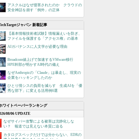
アスクルはなぜ侵害されたのか クラウドの
安全神話を崩す「例外」の正体
TechTargetジャパン 新着記事
【基本情報技術者試験】情報漏えいを防ぎ、
ファイルを保護する「アクセス権」の基本
AIガバナンスに人文学が必要な理由
Broadcom値上げで加速するVMware移行
HPE幹部が明かすAI時代の備え
なぜAnthropicの「Claude」は暴走し、現実の
企業をハッキングしたのか
ひとり情シスの負荷を減らす 生成AIを「優
秀な部下」に変える活用例6選
ホワイトペーパーランキング
026/08/06 UPDATE
なぜサイバー攻撃による被害は沈静化しな
い？ 報道では見えない本質に迫る
カタログスペックだけでは分からない、EDRの