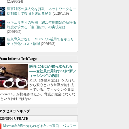
(2026/6/24)
障害対応の属人化を打破 ネットワークを一
括制御して復旧を速める秘策
(2026/6/19)
セキュリティの転機 2026年度開始の新評価
制度が求める「復旧能力」の実現法は
(2026/6/5)
新規導入はなし M365フル活用でセキュリ
ティ強化×コスト削減
(2026/6/3)
From Informa TechTarget
瞬時にM365が乗っ取られる
――全社員に周知すべき“新フ
ィッシング”の教訓
MFA（多要素認証）を入れた
から安心という常識が崩れ去
っている。フィッシング集団
ycoon2FA」が摘発されたが、脅威が完全になくな
たというわけではない。
アクセスランキング
026/08/06 UPDATE
Microsoft 365の知られざる5つの裏口 パスワー