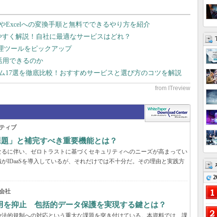
dやExcelへの変換手順と無料でできるやり方を紹介
りやすく解説！自社に最適なサービスはどれ？
管理ツールをピックアップ
で活用できるのか
テム17選を徹底比較！おすすめサービスと選び方のコツを解説
ティブ
の課題」と補完すべき重要機能とは？
なるに伴い、ゼロトラストに基づくセキュリティへのニーズが高まってい
がIDaaSを導入しているが、それだけでは不十分だ。その理由と実践方
2
会社
用を抑止 包括的データ保護を実現する鍵とは？
や法的規制への対応という重大な課題を突き付けている。本資料では、課