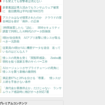
ドを変えても攻撃者は消えない
多要素認証導入済みでもランサムウェア被害
に 復旧費用は平均2億7000万円
アスクルはなぜ侵害されたのか クラウドの安
全神話を崩す「例外」の正体
1時間放置したら「詰む」 IBMセキュリティ
調査で判明したAI時代のデータ防御策
8割が自信喪失 AIアプリ攻撃に情シスが取る
べき一元防衛
従業員の4割がAIに機密データを送信 送って
いるのはどんな人？
情シスの死角を突く「閲覧即感染」 Zimbra脆
弱性を狙う国家主導のサイバー工作
AIエージェントがサプライチェーンの死角に
情シスを襲う新種の脆弱性
満足度87%と28%を分ける「尊重」 情シスが
人材を手放さない条件
「身代金か業務停止か」だけじゃない ランサ
ムウェア感染時に検討すべき対応7選
プレミアムコンテンツ