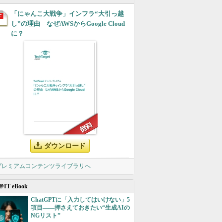
「にゃんこ大戦争」インフラ“大引っ越
し”の理由 なぜAWSからGoogle Cloud
に？
ダウンロード
 プレミアムコンテンツライブラリへ
＠IT eBook
ChatGPTに「入力してはいけない」5
項目――押さえておきたい“生成AIの
NGリスト”