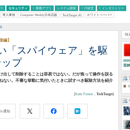
フラ
セキュリティ
業務アプリ
システム開発
IT経営
インダストリー
導入事例
Computer Weekly日本語版
ホワイトペーパー
TechTarget.AI
AI
経営とIT
医療IT
中堅・中小企業とIT
教育IT
説
後編】
い「スパイウェア」を駆
テップ
80
題
け出して削除することは容易ではない。だが焦って操作を誤る
ねない。不審な挙動に気付いたときに試すべき駆除方法を紹介
[
Katie Fenton
，
TechTarget
]
ル通知