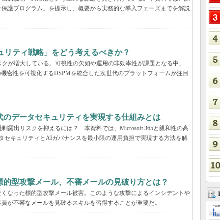
タ保護プログラム」を提示し、概要から実務的な導入フェーズまでを解説
キュリティ戦略」をどう考えるべきか？
いリスクが増大している。可視性の欠如や運用の非効率性が課題となる中、
の機密性を可視化するDSPMを統合した次世代のプラットフォームが注目
解説：AI時代のデータセキュリティを実現する仕組みとは
露出リスクを抑えるには？ 本資料では、Microsoft 365と親和性の高
包括的なデータセキュリティとAIガバナンスを最小限の運用負担で実現する方法を解
標的型攻撃メール、不審メールの見破り方とは？
なくなった標的型攻撃メール被害。このような攻撃によるインシデントや
業員が不審なメールを見破るスキルを習得することが重要だ。