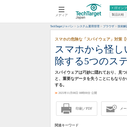
ITイン
製品比較
メディア
クラウド
エンタープライズ
ERP
仮想化
TechTargetジャパン
システム運用管理
ブラウザ
技術解
データ分析
サーバ＆ストレージ
スマホの危険な「スパイウェア」対策【
CX
スマートモバイル
スマホから怪し
情報系システム
ネットワーク
除する5つのス
システム運用管理
スパイウェアは巧妙に隠れており、見つ
と、重要なデータを失うことにもなりか
する。
≫
2025年11月08日 08時00分 公開
印刷／PDF
メー
関連キーワード