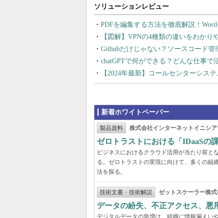
PDFを編集する方法を徹底解説！Wor
【図解】VPNの4種類の違いをわか
Githubだけじゃない？ソースコード
chatGPTで何ができる？どんな仕事
【2024年最新】コールセンターシス
新着ホワイトペーパー
製品資料
株式会社インターネットイニシア
ゼロトラストにおける「IDaaS
ビジネスにおけるクラウド活用が当たり前と
る。ゼロトラストの実現に向けて、多くの組織
法を探る。
技術文書・技術解説
ゼットスケーラー株式
データの紛失、不正アクセス、悪
デジタルデータの急増は、組織に情報漏えい