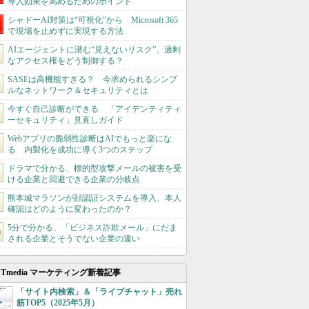
導入効果を高めるためのポイント
シャドーAI対策は“可視化”から Microsoft 365
で現場を止めずに実現する方法
AIエージェントに潜む“見えないリスク”、過剰
なアクセス権をどう制御する？
SASEは高機能すぎる？ 今求められるシンプ
ルなネットワーク＆セキュリティとは
今すぐ自己診断ができる 「アイデンティティ
ーセキュリティ」見直しガイド
Webアプリの脆弱性診断はAIでもっと楽にな
る 内製化を成功に導く3つのステップ
ドラマで分かる、標的型攻撃メールの被害を受
ける企業と回避できる企業の分岐点
熊本城マラソンが顔認証システムを導入、本人
確認はどのように変わったのか？
5分で分かる、「ビジネス詐欺メール」にだま
される企業とそうでない企業の違い
ITmedia マーケティング新着記事
「サイト内検索」＆「ライブチャット」売れ
筋TOP5（2025年5月）