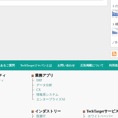
トの
ト構
／B
くあるご質問
TechTargetジャパンとは
お問い合わせ
広告掲載について
利用規
ティ
業務アプリ
ティ
ERP
データ分析
CX
情報系システム
エンタープライズAI
インダストリー
TechTargetサービ
医療IT
ホワイトペーパー