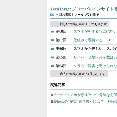
TechTarget グローバルインサイト
次回の掲載をメールで受け取る
新しい連載記事が 113 件あります
68
スマホが発する“SOS”
67
仕組みで理解する「AIエ
66
スマホから怪しい「スパイ
65
サイバー攻撃への制裁は
64
クラウド障害は避けられな
過去の連載記事が 63 件あります
関連記事
Androidスマホが示す7つの“危険
iPhoneの“脱獄”を見抜くには？ 