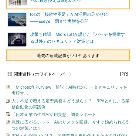
への置き換えは進むのか？
IoTの「接続性不足」がAI活用の足かせに
――Eseye、調査で実態を公開
攻撃も確認 Microsoftが講じた「パッチを提供す
る以外」のセキュリティ対策とは
過去の連載記事が 70 件あります
関連資料（ホワイトペーパー）
[PR]
「Microsoft Purview」解説：AI時代のデータセキュリティを
実現す...
人手不足で増える定型業務をどう減らす？ RPAとAIによる業
務自動化の実践例
「日本企業の生成AI活用実態」調査レポート
急速に広がるシャドーAIのリスクを回避、今すぐ始められる5
つの対策とは？
RPAとAIの違いとは？ 定型業務を自動化するための具体的な