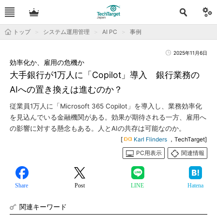
トップ
システム運用管理
AI PC
事例
2025年11月6日
効率化か、雇用の危機か
大手銀行が1万人に「Copilot」導入 銀行業務の
AIへの置き換えは進むのか？
従業員1万人に「Microsoft 365 Copilot」を導入し、業務効率化
を見込んでいる金融機関がある。効果が期待される一方、雇用へ
の影響に対する懸念もある。人とAIの共存は可能なのか。
[
Karl Flinders
，TechTarget]
PC用表示
関連情報
Share
Post
LINE
Hatena
関連キーワード