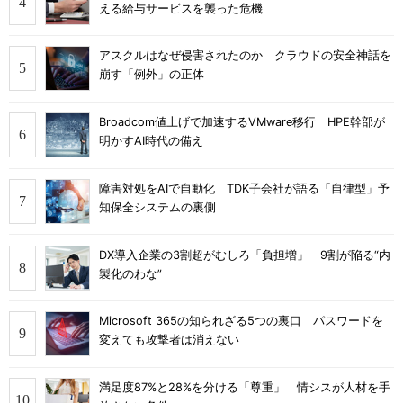
える給与サービスを襲った危機
アスクルはなぜ侵害されたのか クラウドの安全神話を
崩す「例外」の正体
Broadcom値上げで加速するVMware移行 HPE幹部が
明かすAI時代の備え
障害対処をAIで自動化 TDK子会社が語る「自律型」予
知保全システムの裏側
DX導入企業の3割超がむしろ「負担増」 9割が陥る“内
製化のわな”
Microsoft 365の知られざる5つの裏口 パスワードを
変えても攻撃者は消えない
満足度87%と28%を分ける「尊重」 情シスが人材を手