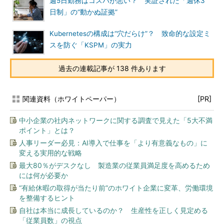
週5日勤務はコスパが悪い？ 実証された「週休3
日制」の“動かぬ証拠”
Kubernetesの構成は“穴だらけ”？ 致命的な設定ミ
スを防ぐ「KSPM」の実力
過去の連載記事が 138 件あります
関連資料（ホワイトペーパー）
[PR]
中小企業の社内ネットワークに関する調査で見えた「5大不満
ポイント」とは？
人事リーダー必見：AI導入で仕事を「より有意義なもの」に
変える実用的な戦略
最大80％がデスクなし 製造業の従業員満足度を高めるため
には何が必要か
“有給休暇の取得が当たり前”のホワイト企業に変革、労働環境
を整備するヒント
自社は本当に成長しているのか？ 生産性を正しく見定める
「従業員数」の視点