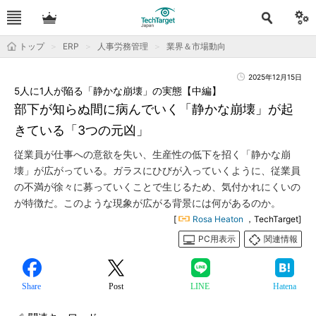
トップ
ERP
人事労務管理
業界＆市場動向
2025年12月15日
5人に1人が陥る「静かな崩壊」の実態【中編】
部下が知らぬ間に病んでいく「静かな崩壊」が起
きている「3つの元凶」
従業員が仕事への意欲を失い、生産性の低下を招く「静かな崩
壊」が広がっている。ガラスにひびが入っていくように、従業員
の不満が徐々に募っていくことで生じるため、気付かれにくいの
が特徴だ。このような現象が広がる背景には何があるのか。
[
Rosa Heaton
，TechTarget]
PC用表示
関連情報
Share
Post
LINE
Hatena