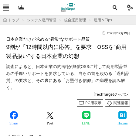
トップ
システム運用管理
統合運用管理
運用＆Tips
2025年12月19日
日本企業だけが求める“異常”なサポート品質
9割が「12時間以内に応答」を要求 OSSを“商用
製品扱い”する日本企業の幻想
調査によると、日本企業の約9割が無償OSSに対して商用製品並
みの手厚いサポートを要求している。自らの首を絞める「過剰品
質」の要求と、その裏にある「お墨付き信仰」の病理を読み解
く。
[TechTargetジャパン]
PC用表示
関連情報
Share
Post
LINE
Hatena