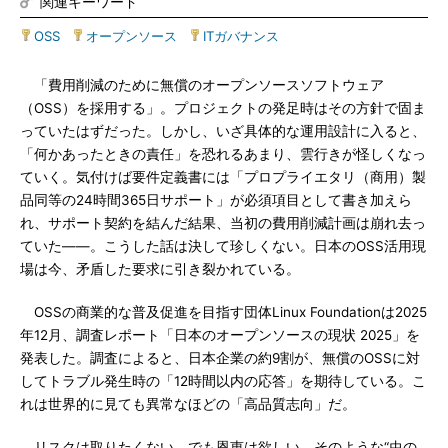
関連キーワード
OSS
|
オープンソース
|
ITガバナンス
「費用削減のために無償のオープンソースソフトウェア
（OSS）を採用する」。プロジェクトの発足時はその方針で固ま
っていたはずだった。しかし、いざ具体的な運用設計に入ると、
「何かあったときの責任」を恐れるあまり、雲行きが怪しくなっ
ていく。気付けば要件定義書には「プロプライエタリ（商用）製
品同等の24時間365日サポート」が必須項目として書き加えら
れ、サポート契約を結んだ結果、当初の費用削減計画は崩れ去っ
ていた――。こうした話は決して珍しくない。日本のOSS活用現
場は今、矛盾した要求に引き裂かれている。
OSSの商業的な普及促進を目指す団体Linux Foundationは2025
年12月、調査レポート「日本のオープンソースの現状 2025」を
発表した。調査によると、日本企業の約9割が、無償のOSSに対
してトラブル発生時の「12時間以内の応答」を期待している。こ
れは世界的に見ても異常なほどの「高品質志向」だ。
リスクは取りたくない、でも恩恵は欲しい。そのような“虫の