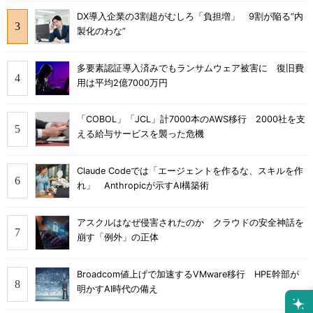
DX導入企業の3割超がむしろ「負担増」 9割が陥る“内
製化のわな”
多要素認証導入済みでもランサムウェア被害に 復旧費
用は平均2億7000万円
「COBOL」「JCL」計7000本のAWS移行 2000社を支
える給与サービスを襲った危機
Claude Codeでは「エージェントを作るな、スキルを作
れ」 Anthropicが示すAI構築術
アスクルはなぜ侵害されたのか クラウドの安全神話を
崩す「例外」の正体
Broadcom値上げで加速するVMware移行 HPE幹部が
明かすAI時代の備え