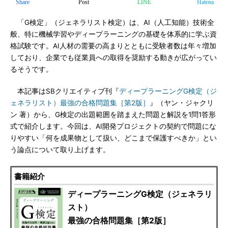
Share
Post
LINE
Hatena
「G検定」（ジェネラリスト検定）は、AI（人工知能）技術全
般、特に機械学習やディープラーニングの基礎を体系的に学ぶ資
格試験です。AI人材の需要の高まりとともに受験者数は年々増加
しており、企業でも従業員への取得を奨励する動きが広がってい
るそうです。
本記事はSBクリエイティブ刊『
ディープラーニングG検定（ジ
ェネラリスト）最強の合格問題集［第2版］
』（ヤン・ジャクリ
ン 著）から、G検定の出題範囲を踏まえた問題と解説を1問1答形
式で紹介します。今回は、AI開発プロジェクトの契約で問題にな
りやすい「何を成果物として扱い、どこまで保護すべきか」とい
う論点について取り上げます。
書籍紹介
ディープラーニングG検定（ジェネラリ
スト）
最強の合格問題集［第2版］