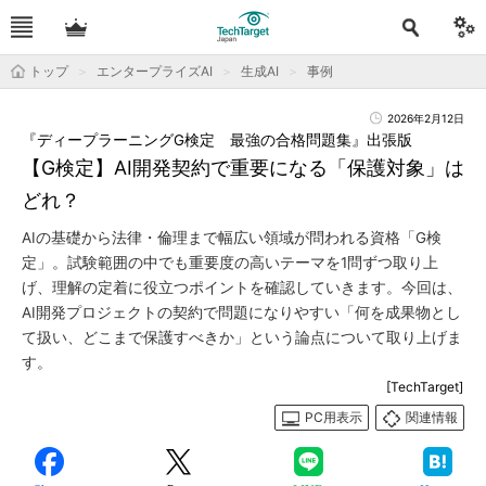
トップ
エンタープライズAI
生成AI
事例
2026年2月12日
『ディープラーニングG検定 最強の合格問題集』出張版
【G検定】AI開発契約で重要になる「保護対象」は
どれ？
AIの基礎から法律・倫理まで幅広い領域が問われる資格「G検
定」。試験範囲の中でも重要度の高いテーマを1問ずつ取り上
げ、理解の定着に役立つポイントを確認していきます。今回は、
AI開発プロジェクトの契約で問題になりやすい「何を成果物とし
て扱い、どこまで保護すべきか」という論点について取り上げま
す。
[TechTarget]
PC用表示
関連情報