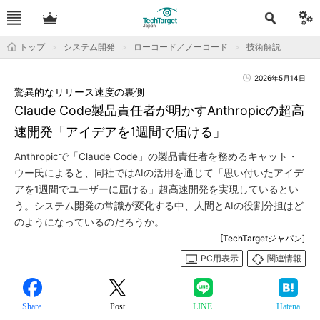
トップ
システム開発
ローコード／ノーコード
技術解説
2026年5月14日
驚異的なリリース速度の裏側
Claude Code製品責任者が明かすAnthropicの超高
速開発「アイデアを1週間で届ける」
Anthropicで「Claude Code」の製品責任者を務めるキャット・
ウー氏によると、同社ではAIの活用を通じて「思い付いたアイデ
アを1週間でユーザーに届ける」超高速開発を実現しているとい
う。システム開発の常識が変化する中、人間とAIの役割分担はど
のようになっているのだろうか。
[TechTargetジャパン]
PC用表示
関連情報
Share
Post
LINE
Hatena