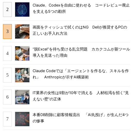
Claude、Codexを自由に使わせる コードレビュー廃止
を支える5つの勘所
画面をティッシュで拭くのはNG Dellが推奨するPCの
正しいお手入れ方法
“脱Excel”を待ち受ける乱立問題 カカクコムが新ツール
導入を見送った理由
Claude Codeでは「エージェントを作るな、スキルを作
れ」 Anthropicが示すAI構築術
IT業界の女性は9割が10年で消える 人材枯渇を招く“見
えない壁”の正体
本番DB削除に顧客情報流出 「AI丸投げ」が生んだ4つ
の惨事