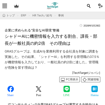
トップ
ERP
HR Tech／給与
事例
2026年5月29日
企業に求められる“安全なAI環境”整備
シャドーAIに機密情報を入力する割合、課長・部
長が一般社員の約2倍 その理由は
GRASグループは、生成AIを業務利用する会社員を対象に調査を
実施した。その結果、「シャドーAI」を利用する管理職の37.5％
が機密情報を入力しており、一般社員の約2倍に達した。管理職
が危険を冒す理由は？
[TechTargetジャパン]
PC用表示
関連情報
Share
Post
LINE
Hatena
ITコンサルティング企業GRASグループが運営する女性向けキ