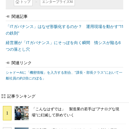
トップ
エンタープライズAI
関連記事
「ITガバナンス」はなぜ形骸化するのか？ 運用現場を動かす“11
の鉄則”
経営層が「ITガバナンス」にそっぽを向く瞬間 情シスが陥る6
つの落とし穴
関連リンク
シャドーAIに「機密情報」を入力する割合、“課長・部長クラス”において一
般社員の約2倍にのぼる」
記事ランキング
「こんなはずでは」 製造業の若手は“アナログな現
場”に幻滅して辞めていく