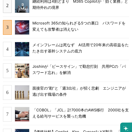
継続利用は4割どまり M365 Copilotが「効く業務」と
期待外れの境界
Microsoft 365の知られざる5つの裏口 パスワードを
変えても攻撃者は消えない
メインフレームは死なず AI活用で20年来の高収益をた
たき出す基幹システムの底力
Joshinが「ピースサイン」で勤怠打刻 共用PCの「パ
スワード忘れ」を解消
面接官の“勘”と「週3出社」が招く悲劇 エンジニアが
逃げ出す職場の条件
「COBOL」「JCL」計7000本のAWS移行 2000社を支
える給与サービスを襲った危機
【価格比較】Copilot、Kiro、Cursorなど6製品 「無料