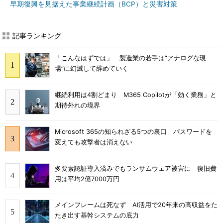
早期復興を見据えた事業継続計画（BCP）と災害対策
記事ランキング
「こんなはずでは」 製造業の若手は“アナログな現
場”に幻滅して辞めていく
継続利用は4割どまり M365 Copilotが「効く業務」と
期待外れの境界
Microsoft 365の知られざる5つの裏口 パスワードを
変えても攻撃者は消えない
多要素認証導入済みでもランサムウェア被害に 復旧費
用は平均2億7000万円
メインフレームは死なず AI活用で20年来の高収益をた
たき出す基幹システムの底力