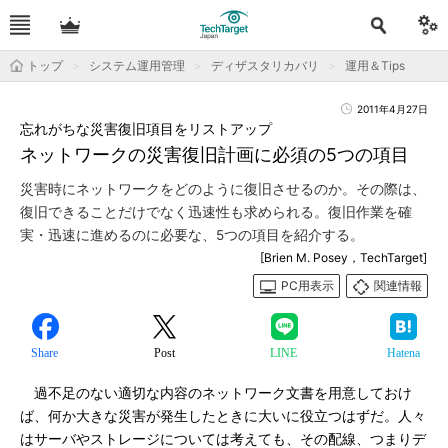
トップ
システム運用管理
ディザスタリカバリ
運用＆Tips
2011年4月27日
忘れがちな災害復旧項目をリストアップ
ネットワークの災害復旧計画に必須の5つの項目
災害時にネットワークをどのように復旧させるのか。その際は、
復旧できることだけでなく迅速性も求められる。復旧作業を確
実・迅速に進めるのに必要な、5つの項目を紹介する。
[Brien M. Posey，TechTarget]
PC用表示
関連情報
Share
Post
LINE
Hatena
過不足のない適切な内容のネットワーク文書を用意しておけ
ば、何か大きな災害が発生したときに大いに役立つはずだ。人々
はサーバやストレージについては考えても、その配線、つまりデ