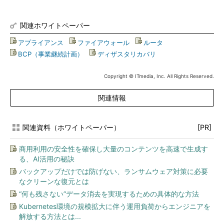
関連ホワイトペーパー
アプライアンス
|
ファイアウォール
|
ルータ
|
BCP（事業継続計画）
|
ディザスタリカバリ
Copyright © ITmedia, Inc. All Rights Reserved.
関連情報
関連資料（ホワイトペーパー）
[PR]
商用利用の安全性を確保し大量のコンテンツを高速で生成す
る、AI活用の秘訣
バックアップだけでは防げない、ランサムウェア対策に必要
なクリーンな復元とは
“何も残さない”データ消去を実現するための具体的な方法
Kubernetes環境の規模拡大に伴う運用負荷からエンジニアを
解放する方法とは...