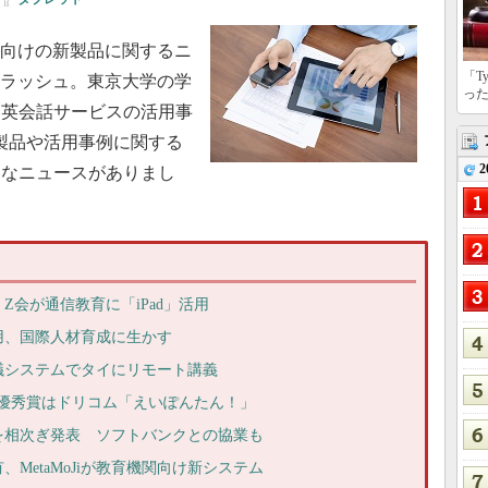
関向けの新製品に関するニ
「T
フラッシュ。東京大学の学
っ
ン英会話サービスの活用事
製品や活用事例に関する
2
まなニュースがありまし
会が通信教育に「iPad」活用
用、国際人材育成に生かす
議システムでタイにリモート講義
定、最優秀賞はドリコム「えいぽんたん！」
を相次ぎ発表 ソフトバンクとの協業も
MetaMoJiが教育機関向け新システム