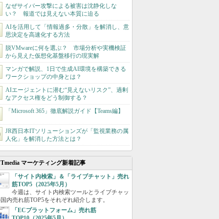
なぜサイバー攻撃による被害は沈静化しな
い？ 報道では見えない本質に迫る
AIを活用して「情報過多・分散」を解消し、意
思決定を高速化する方法
脱VMwareに何を選ぶ？ 市場分析や実機検証
から見えた仮想化基盤移行の現実解
マンガで解説、1日で生成AI環境を構築できる
ワークショップの中身とは？
AIエージェントに潜む“見えないリスク”、過剰
なアクセス権をどう制御する？
「Microsoft 365」徹底解説ガイド【Teams編】
JR西日本ITソリューションズが「監視業務の属
人化」を解消した方法とは？
ITmedia マーケティング新着記事
「サイト内検索」＆「ライブチャット」売れ
筋TOP5（2025年5月）
今週は、サイト内検索ツールとライブチャッ
国内売れ筋TOP5をそれぞれ紹介します。
「ECプラットフォーム」売れ筋
TOP10（2025年5月）