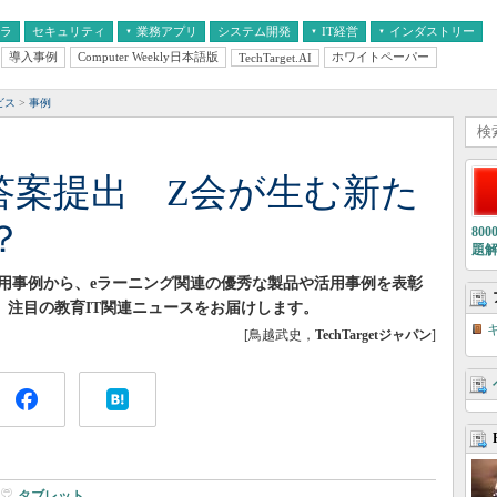
フラ
セキュリティ
業務アプリ
システム開発
IT経営
インダストリー
導入事例
Computer Weekly日本語版
ホワイトペーパー
TechTarget.AI
AI
経営とIT
医療IT
中堅・中小企業とIT
教育IT
ビス
事例
で答案提出 Z会が生む新た
？
80
題
用事例から、eラーニング関連の優秀な製品や活用事例を表彰
まで、注目の教育IT関連ニュースをお届けします。
[鳥越武史，
TechTargetジャパン
]
タブレット