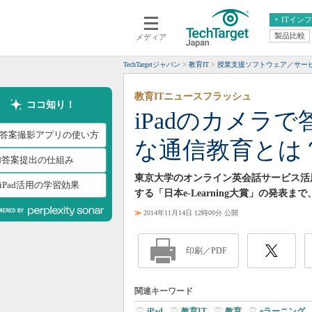
ITイン
製品比較
メディア
クラウド
エンタープライズ
ERP
仮想化
TechTargetジャパン
教育IT
授業支援ソフトウェア／サー
データ分析
サーバ＆ストレージ
教育ITニュースフラッシュ
CX
スマートモバイル
ココ知り！
iPadのカメラ
情報系システム
ネットワーク
会答案撮影アプリの使い方
な通信教育とは
システム運用管理
ad答案提出の仕組み
東京大学のオンライン英会話サービス活
iPad活用の学習効果
する「日本e-Learning大賞」の発表
≫
2014年11月14日 12時00分 公開
印刷／PDF
関連キーワード
iPad
|
教育IT
|
教育
|
eラーニング
|