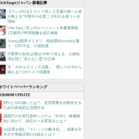
TechTargetジャパン 新着記事
【マンガ付き】ひとり情シス支援の第一人者
が教える”中堅中小企業こそRAGを使うべき
理由”
Uber Eatsに学ぶAIエージェント本番運用術
1万都市の料理画像を自己修復
Azureは限界ギリギリ 絶好調Microsoftを襲
う「GPU不足」の深刻度
IT業界の女性は9割が10年で消える 人材枯
渇を招く“見えない壁”の正体
米「AIキルスイッチ法案」 情シスが今から
備える5つのリスク回避策
ホワイトペーパーランキング
026/08/08 UPDATE
RPAとAIの違いとは？ 定型業務を自動化する
ための具体的な活用方法
国税庁の次世代基幹システム「KSK2」稼働開
始に向けて、対応すべき変更点とは？
AI活用を阻む「ナレッジの断片化」、成果を引
き出す情報活用の仕組みとは？