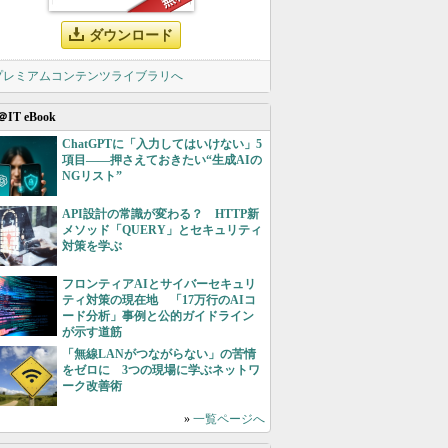
ダウンロード
 プレミアムコンテンツライブラリへ
＠IT eBook
ChatGPTに「入力してはいけない」5
項目――押さえておきたい“生成AIの
NGリスト”
API設計の常識が変わる？ HTTP新
メソッド「QUERY」とセキュリティ
対策を学ぶ
フロンティアAIとサイバーセキュリ
ティ対策の現在地 「17万行のAIコ
ード分析」事例と公的ガイドライン
が示す道筋
「無線LANがつながらない」の苦情
をゼロに 3つの現場に学ぶネットワ
ーク改善術
»
一覧ページへ