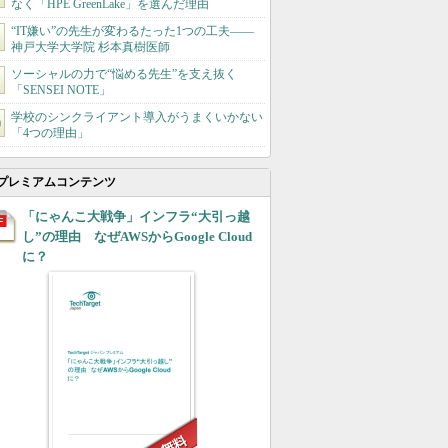
なく「HPE GreenLake」を選んだ理由
“IT嫌い”の先生が変わるたった1つの工夫――
神戸大学大学院 杉本真樹医師
ソーシャルの力で“悩める先生”を支え抜く
「SENSEI NOTE」
学校のシンクライアント導入がうまくいかない
「4つの理由」
プレミアムコンテンツ
「にゃんこ大戦争」インフラ“大引っ越
し”の理由 なぜAWSからGoogle Cloud
に？