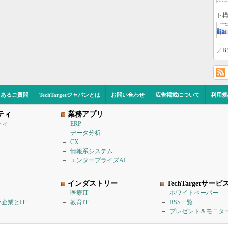
ト構
／B
くあるご質問
TechTargetジャパンとは
お問い合わせ
広告掲載について
利用規
ティ
業務アプリ
ティ
ERP
データ分析
CX
情報系システム
エンタープライズAI
インダストリー
TechTargetサービ
医療IT
ホワイトペーパー
企業とIT
教育IT
RSS一覧
プレゼント＆モニタ