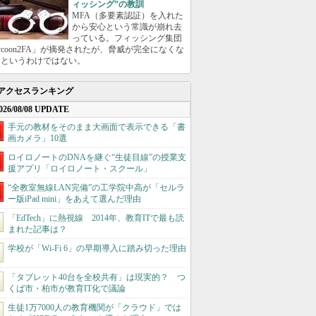
ィッシング”の教訓
MFA（多要素認証）を入れた
から安心という常識が崩れ去
っている。フィッシング集団
ycoon2FA」が摘発されたが、脅威が完全になくな
たというわけではない。
アクセスランキング
026/08/08 UPDATE
手元の教材をそのまま大画面で表示できる「書
画カメラ」10選
ロイロノートのDNAを継ぐ“生徒目線”の授業支
援アプリ「ロイロノート・スクール」
“全教室無線LAN完備”の工学院中高が「セルラ
ー版iPad mini」をあえて選んだ理由
「EdTech」に熱視線 2014年、教育ITで最も読
まれた記事は？
学校が「Wi-Fi 6」の早期導入に踏み切った理由
「タブレット40台を全校共有」は現実的？ つ
くば市・柏市が教育IT化で議論
生徒1万7000人の教育機関が「クラウド」では