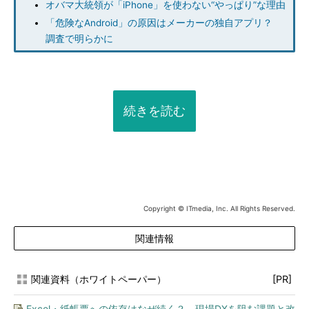
オバマ大統領が「iPhone」を使わない“やっぱり”な理由
「危険なAndroid」の原因はメーカーの独自アプリ？
調査で明らかに
続きを読む
Copyright © ITmedia, Inc. All Rights Reserved.
関連情報
関連資料（ホワイトペーパー）
[PR]
Excel・紙帳票への依存はなぜ続く？ 現場DXを阻む課題と改