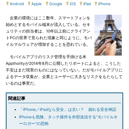
Android
|
Apple
|
Google
|
iOS
|
iPad
|
iPhone
企業の環境にはここ数年、スマートフォンを
始めとするモバイル端末が流入している。セキ
ュリティの担当者は、10年以上前にクライアン
トPCの世界で見られた現象と同じように、モバ
イルマルウェアが増加することを恐れている。
モバイルアプリのリスク管理を手掛ける米
Appthorityが2014年8月に公開したリポートによると、こうした
不安はまだ現実のものにはなっていない。だがモバイルアプリに
よるデータ収集が、企業とユーザーに大きなリスクをもたらして
いるのは事実だ。
関連記事
「iPhone／iPadなら安全」は古い？ 崩れる安全神話
iPhoneも危険、タッチ操作を外部送信する“モバイルキ
ーロガー”の恐怖