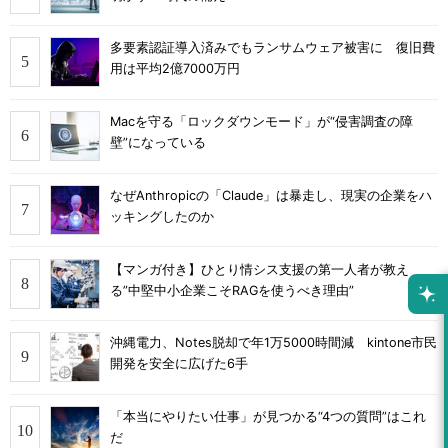
多要素認証導入済みでもランサムウェア被害に 復旧費
用は平均2億7000万円
Macを守る「ロックダウンモード」が“侵害調査の障
壁”になっている
なぜAnthropicの「Claude」は暴走し、現実の企業をハ
ッキングしたのか
【マンガ付き】ひとり情シス支援の第一人者が教え
る”中堅中小企業こそRAGを使うべき理由”
沖縄電力、Notes脱却で年1万5000時間減 kintone市民
開発を安全に広げた6手
「本当にやりたい仕事」が見つかる“4つの質問”はこれ
だ