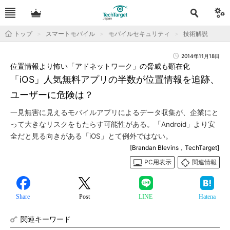
トップ
スマートモバイル
モバイルセキュリティ
技術解説
2014年11月18日
位置情報より怖い「アドネットワーク」の脅威も顕在化
「iOS」人気無料アプリの半数が位置情報を追跡、
ユーザーに危険は？
一見無害に見えるモバイルアプリによるデータ収集が、企業にと
って大きなリスクをもたらす可能性がある。「Android」より安
全だと見る向きがある「iOS」とて例外ではない。
[Brandan Blevins，TechTarget]
PC用表示
関連情報
Share
Post
LINE
Hatena
関連キーワード