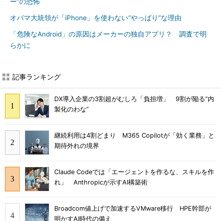
ー”の恐怖
オバマ大統領が「iPhone」を使わない“やっぱり”な理由
「危険なAndroid」の原因はメーカーの独自アプリ？ 調査で明
らかに
記事ランキング
DX導入企業の3割超がむしろ「負担増」 9割が陥る“内
製化のわな”
継続利用は4割どまり M365 Copilotが「効く業務」と
期待外れの境界
Claude Codeでは「エージェントを作るな、スキルを作
れ」 Anthropicが示すAI構築術
Broadcom値上げで加速するVMware移行 HPE幹部が
明かすAI時代の備え