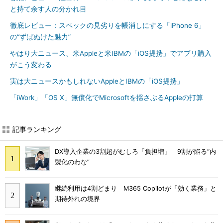
と持て余す人の分かれ目
徹底レビュー：スペックの見劣りを帳消しにする「iPhone 6」
の“ずばぬけた魅力”
やはり大ニュース、米Appleと米IBMの「iOS提携」でアプリ購入
がこう変わる
実は大ニュースかもしれないAppleとIBMの「iOS提携」
「iWork」「OS X」無償化でMicrosoftを揺さぶるAppleの打算
記事ランキング
DX導入企業の3割超がむしろ「負担増」 9割が陥る“内
製化のわな”
継続利用は4割どまり M365 Copilotが「効く業務」と
期待外れの境界