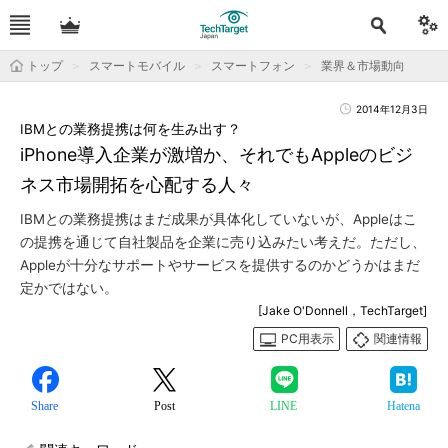
トップ
スマートモバイル
スマートフォン
業界＆市場動向
2014年12月3日
IBMとの業務提携は何を生み出す？
iPhone導入企業が激増か、それでもAppleのビジ
ネス市場開拓を心配する人々
IBMとの業務提携はまだ成果が具体化していないが、Appleはこ
の提携を通じて自社製品を企業に売り込みたい考えだ。ただし、
Appleが十分なサポートやサービスを提供するのかどうかはまだ
定かではない。
[Jake O'Donnell，TechTarget]
PC用表示
関連情報
Share
Post
LINE
Hatena