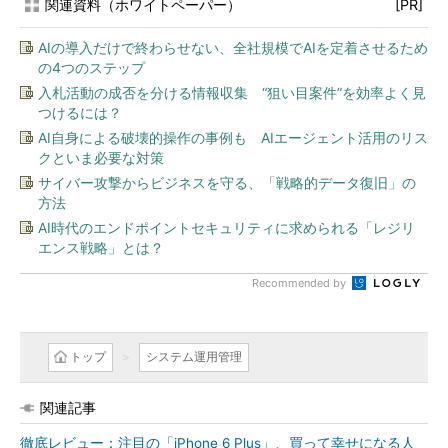
関連資料（ホワイトペーパー）
[PR]
AIの導入だけで終わらせない、全社規模でAIを定着させるため
の4つのステップ
入札活動の成否を分ける情報収集 “狙い目案件”を効率よく見
つけるには？
AI自身による破壊的操作の事例も AIエージェント活用のリス
クといま必要な対策
サイバー攻撃からビジネスを守る、「戦略的データ復旧」の
方法
AI時代のエンドポイントセキュリティに求められる「レジリ
エンス戦略」とは？
Recommended by
トップ
システム運用管理
関連記事
徹底レビュー：注目の「iPhone 6 Plus」、買って幸せになる人