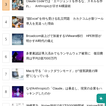
Claude Codeでは「エージェントを作るな、スキルを作
れ」 Anthropicが示すAI構築術
“脱Excel”を待ち受ける乱立問題 カカクコムが新ツール
導入を見送った理由
Broadcom値上げで加速するVMware移行 HPE幹部が
明かすAI時代の備え
多要素認証導入済みでもランサムウェア被害に 復旧費
用は平均2億7000万円
Macを守る「ロックダウンモード」が“侵害調査の障
壁”になっている
なぜAnthropicの「Claude」は暴走し、現実の企業をハ
ッキングしたのか
沖縄電力、Notes脱却で年1万5000時間減 kintone市民