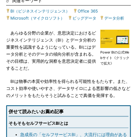
関連キーワード
BI（ビジネスインテリジェンス）
|
Office 365
|
Microsoft（マイクロソフト）
|
ビッグデータ
|
データ分析
あらゆる分野の企業が、意思決定におけるビ
ジネスインテリジェンス（BI）とデータ分析の
重要性を認識するようになっている。BIにはデ
Power BIの公式We
ータ分析とそのデータの傾向分析が含まれる。
bサイト《クリック
その目標は、実用的な洞察を意思決定者に提供
で拡大》
することだ。
BIは物事の本質や効率性を得られる可能性をもたらす。また、
コスト効率や使いやすさ、データサイロによる悪影響の低さなど
のメリットをもたらそうと試みることで真価を発揮する。
併せて読みたいお薦め記事
そもそもセルフサービスBIとは
急成長の「セルフサービスBI」、大流行には理由がある