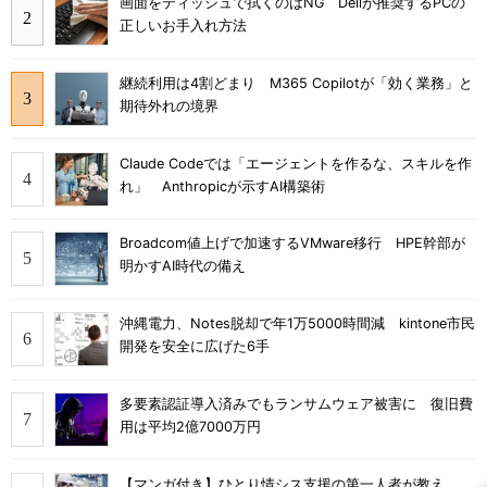
画面をティッシュで拭くのはNG Dellが推奨するPCの
正しいお手入れ方法
継続利用は4割どまり M365 Copilotが「効く業務」と
期待外れの境界
Claude Codeでは「エージェントを作るな、スキルを作
れ」 Anthropicが示すAI構築術
Broadcom値上げで加速するVMware移行 HPE幹部が
明かすAI時代の備え
沖縄電力、Notes脱却で年1万5000時間減 kintone市民
開発を安全に広げた6手
多要素認証導入済みでもランサムウェア被害に 復旧費
用は平均2億7000万円
【マンガ付き】ひとり情シス支援の第一人者が教え