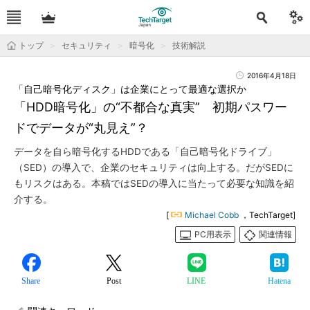
トップ
セキュリティ
暗号化
技術解説
2016年4月18日
「自己暗号化ディスク」は企業にとって最適な選択か
「HDD暗号化」の“不都合な真実” 初期パスワー
ドでデータが“丸見え”？
データを自ら暗号化するHDDである「自己暗号化ドライブ」
（SED）の導入で、企業のセキュリティは向上する。だがSEDに
もリスクはある。本稿ではSEDの導入に当たって必要な知識を紹
介する。
[
Michael Cobb
，TechTarget]
PC用表示
関連情報
Share
Post
LINE
Hatena