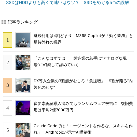
SSDはHDDよりも高くて速いはウソ？ SSDをめぐる5つの誤解
記事ランキング
継続利用は4割どまり M365 Copilotが「効く業務」と
期待外れの境界
「こんなはずでは」 製造業の若手は“アナログな現
場”に幻滅して辞めていく
DX導入企業の3割超がむしろ「負担増」 9割が陥る“内
製化のわな”
多要素認証導入済みでもランサムウェア被害に 復旧費
用は平均2億7000万円
Claude Codeでは「エージェントを作るな、スキルを作
れ」 Anthropicが示すAI構築術