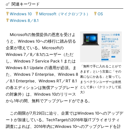
関連キーワード
Windows 10
|
Microsoft（マイクロソフト）
|
OS
|
Windows 8／8.1
Microsoftの無償提供の恩恵を受けよ
うと、Windows 10への移行に踏み切る
企業が増えている。Microsoftの
Windows 7／8／8.1のユーザー（ただ
し、Windows 7 Service Pack 1 または
「無料で手に入れることがで
Windows 8.1 Update の適用が必須。ま
きます」という言葉に「その
た、Windows 7 Enterprise、Windows 8
裏になにかある」と疑ってし
／8.1 Enterprise、Windows RT／RT 8.1
まうベテランユーザーは依然
として多い《クリックして拡
の各エディションは無償アップグレード
大》
の対象外）は、Windows 10のリリース
から1年の間、無料でアップグレードができる。
この期限が7月29日に迫り、企業ではWindows 10へのアップデ
ートが加速している。TechTargetの2016年版ITプライオリティ
調査によれば、2016年内にWindows 10へのアップグレードを計