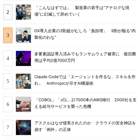
「こんなはずでは」 製造業の若手は“アナログな現
場”に幻滅して辞めていく
DX導入企業の3割超がむしろ「負担増」 9割が陥る“内
製化のわな”
多要素認証導入済みでもランサムウェア被害に 復旧費
用は平均2億7000万円
Claude Codeでは「エージェントを作るな、スキルを作
れ」 Anthropicが示すAI構築術
「COBOL」「JCL」計7000本のAWS移行 2000社を支
える給与サービスを襲った危機
アスクルはなぜ侵害されたのか クラウドの安全神話を
崩す「例外」の正体