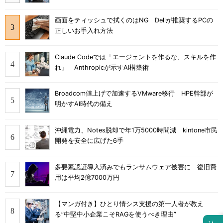
画面をティッシュで拭くのはNG Dellが推奨するPCの
正しいお手入れ方法
Claude Codeでは「エージェントを作るな、スキルを作
れ」 Anthropicが示すAI構築術
Broadcom値上げで加速するVMware移行 HPE幹部が
明かすAI時代の備え
沖縄電力、Notes脱却で年1万5000時間減 kintone市民
開発を安全に広げた6手
多要素認証導入済みでもランサムウェア被害に 復旧費
用は平均2億7000万円
【マンガ付き】ひとり情シス支援の第一人者が教え
る”中堅中小企業こそRAGを使うべき理由”