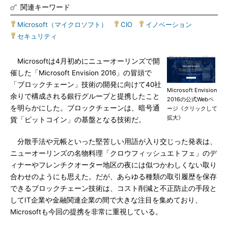
関連キーワード
Microsoft（マイクロソフト）
|
CIO
|
イノベーション
|
セキュリティ
Microsoftは4月初めにニューオーリンズで開
催した「Microsoft Envision 2016」の冒頭で
「ブロックチェーン」技術の開発に向けて40社
Microsoft Envision
余りで構成される銀行グループと提携したこと
2016の公式Webペ
を明らかにした。ブロックチェーンは、暗号通
ージ《クリックして
拡大》
貨「ビットコイン」の基盤となる技術だ。
分散手法や元帳といった堅苦しい用語が入り交じった発表は、
ニューオーリンズの名物料理「クロウフィッシュエトフェ」のデ
ィナーやフレンチクオーター地区の夜には似つかわしくない取り
合わせのようにも思えた。だが、あらゆる種類の取引履歴を保存
できるブロックチェーン技術は、コスト削減と不正防止の手段と
してIT企業や金融関連企業の間で大きな注目を集めており、
Microsoftも今回の提携を非常に重視している。