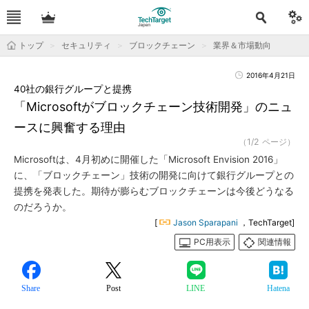
トップ
セキュリティ
ブロックチェーン
業界＆市場動向
2016年4月21日
40社の銀行グループと提携
「Microsoftがブロックチェーン技術開発」のニュ
ースに興奮する理由
（1/2 ページ）
Microsoftは、4月初めに開催した「Microsoft Envision 2016」
に、「ブロックチェーン」技術の開発に向けて銀行グループとの
提携を発表した。期待が膨らむブロックチェーンは今後どうなる
のだろうか。
[
Jason Sparapani
，TechTarget]
PC用表示
関連情報
Share
Post
LINE
Hatena