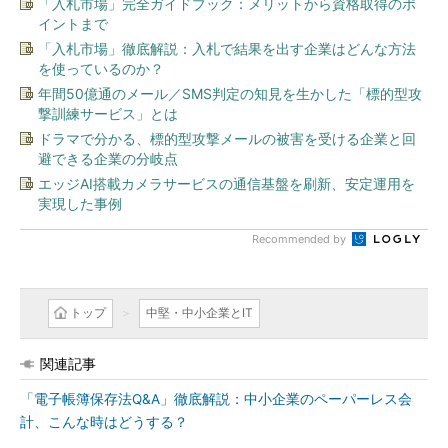
「入札市場」完全ガイドブック：メリットから資格取得のポ
イントまで
「入札市場」徹底解説：入札で結果を出す企業はどんな方法
を使っているのか？
年間50億通のメール／SMS判定の知見を生かした「標的型攻
撃訓練サービス」とは
ドラマで分かる、標的型攻撃メールの被害を受ける企業と回
避できる企業の分岐点
エッジAI搭載カメラサービスの通信基盤を刷新、安定運用を
実現した事例
Recommended by
トップ
中堅・中小企業とIT
関連記事
「電子帳簿保存法Q&A」徹底解説：中小企業のペーパーレス会
計、こんな時はどうする？