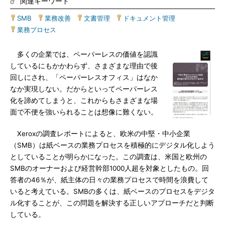
関連キーワード
SMB
|
業務改善
|
文書管理
|
ドキュメント管理
|
業務プロセス
多くの企業では、ペーパーレスの価値を認識
しているにもかかわらず、さまざまな理由で後
回しにされ、「ペーパーレスオフィス」はなか
なか実現しない。だからといってペーパーレス
化を諦めてしまうと、これからもさまざまな場
面で不便を強いられることは想像に難くない。
Xeroxの調査レポートによると、欧米の中堅・中小企業
（SMB）は紙ベースの業務プロセスを積極的にデジタル化しよう
としていることが明らかになった。この調査は、米国と欧州の
SMBのオーナーおよび経営幹部1000人超を対象としたもの。回
答者の46％が、紙主体の日々の業務プロセスで時間を浪費して
いると考えている。SMBの多くは、紙ベースのプロセスをデジタ
ル化することが、この問題を解決する正しいアプローチだと判断
している。