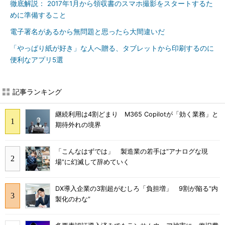
徹底解説： 2017年1月から領収書のスマホ撮影をスタートするた
めに準備すること
電子署名があるから無問題と思ったら大間違いだ
「やっぱり紙が好き」な人へ贈る、タブレットから印刷するのに
便利なアプリ5選
記事ランキング
継続利用は4割どまり M365 Copilotが「効く業務」と
期待外れの境界
「こんなはずでは」 製造業の若手は“アナログな現
場”に幻滅して辞めていく
DX導入企業の3割超がむしろ「負担増」 9割が陥る“内
製化のわな”