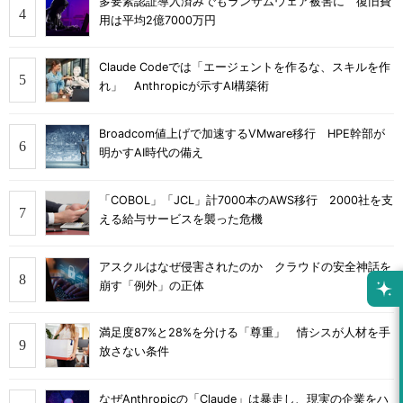
多要素認証導入済みでもランサムウェア被害に 復旧費
用は平均2億7000万円
Claude Codeでは「エージェントを作るな、スキルを作
れ」 Anthropicが示すAI構築術
Broadcom値上げで加速するVMware移行 HPE幹部が
明かすAI時代の備え
「COBOL」「JCL」計7000本のAWS移行 2000社を支
える給与サービスを襲った危機
アスクルはなぜ侵害されたのか クラウドの安全神話を
崩す「例外」の正体
満足度87%と28%を分ける「尊重」 情シスが人材を手
放さない条件
なぜAnthropicの「Claude」は暴走し、現実の企業をハ