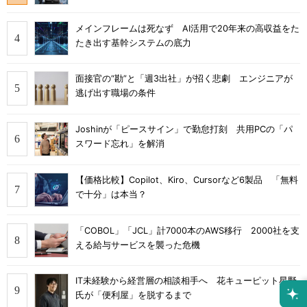
メインフレームは死なず AI活用で20年来の高収益をた
たき出す基幹システムの底力
面接官の“勘”と「週3出社」が招く悲劇 エンジニアが
逃げ出す職場の条件
Joshinが「ピースサイン」で勤怠打刻 共用PCの「パ
スワード忘れ」を解消
【価格比較】Copilot、Kiro、Cursorなど6製品 「無料
で十分」は本当？
「COBOL」「JCL」計7000本のAWS移行 2000社を支
える給与サービスを襲った危機
IT未経験から経営層の相談相手へ 花キューピット星野
氏が「便利屋」を脱するまで