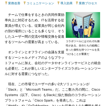
業務改善
|
コミュニケーション
|
導入効果
|
業務プロセス
チームで仕事をするときの共同作業効
率向上に対応するため、ITを活用する従
業員が増えている。従業員が同じ会社内
の別の場所にいることも多くなり、そう
したユーザー間の交流や情報交換を促進
コラボツールにはそれぞれ個
するツールへの需要が高まっている。
性がある。自分たちの組織に
合った個性を持つツールを見
オンラインとオフラインの会議を支援
つけることが重要だ
するソーシャルメディアのようなプラッ
トフォームに加え、会社のデータやオンラインサービスとの統合
も必要だ。これが新しいエンタープライズコラボレーションツー
ルに対する需要につながった。
現在、この市場でユーザーの多い2大ソリューションが
「Slack」と「Microsoft Teams」だ。ここ数カ月の間に、Cisco
Systems（以下、Cisco）もSlackに似た独自のコラボレーション
プラットフォーム「Cisco Spark」を発表した。これは
「WebEx」や「GoToMeeting」といった従来のような機能を越え