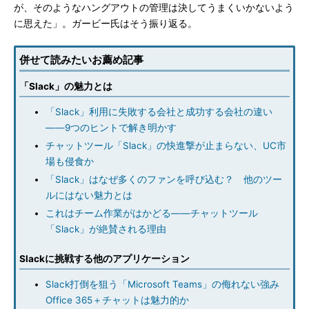
が、そのようなハングアウトの管理は決してうまくいかないよう
に思えた」。ガービー氏はそう振り返る。
併せて読みたいお薦め記事
「Slack」の魅力とは
「Slack」利用に失敗する会社と成功する会社の違い
――9つのヒントで解き明かす
チャットツール「Slack」の快進撃が止まらない、UC市
場も侵食か
「Slack」はなぜ多くのファンを呼び込む？ 他のツー
ルにはない魅力とは
これはチーム作業がはかどる――チャットツール
「Slack」が絶賛される理由
Slackに挑戦する他のアプリケーション
Slack打倒を狙う「Microsoft Teams」の侮れない強み
Office 365＋チャットは魅力的か