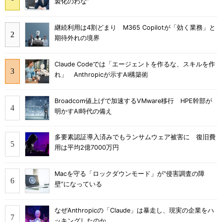
製化のわな”
継続利用は4割どまり M365 Copilotが「効く業務」と
期待外れの境界
Claude Codeでは「エージェントを作るな、スキルを作
れ」 Anthropicが示すAI構築術
Broadcom値上げで加速するVMware移行 HPE幹部が
明かすAI時代の備え
多要素認証導入済みでもランサムウェア被害に 復旧費
用は平均2億7000万円
Macを守る「ロックダウンモード」が“侵害調査の障
壁”になっている
なぜAnthropicの「Claude」は暴走し、現実の企業をハ
ッキングしたのか