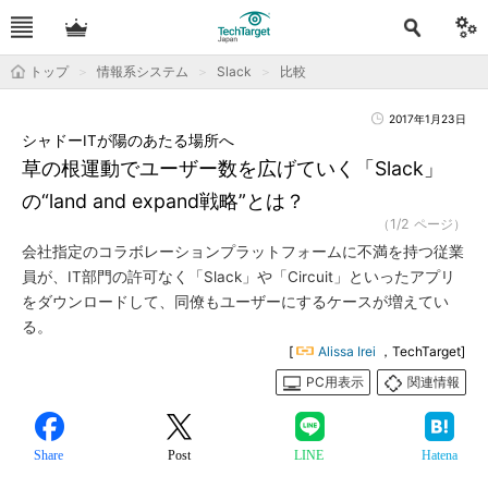
トップ
情報系システム
Slack
比較
2017年1月23日
シャドーITが陽のあたる場所へ
草の根運動でユーザー数を広げていく「Slack」
の“land and expand戦略”とは？
（1/2 ページ）
会社指定のコラボレーションプラットフォームに不満を持つ従業
員が、IT部門の許可なく「Slack」や「Circuit」といったアプリ
をダウンロードして、同僚もユーザーにするケースが増えてい
る。
[
Alissa Irei
，TechTarget]
PC用表示
関連情報
Share
Post
LINE
Hatena