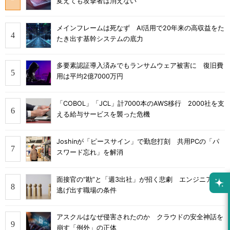
変えても攻撃者は消えない
メインフレームは死なず AI活用で20年来の高収益をた
たき出す基幹システムの底力
多要素認証導入済みでもランサムウェア被害に 復旧費
用は平均2億7000万円
「COBOL」「JCL」計7000本のAWS移行 2000社を支
える給与サービスを襲った危機
Joshinが「ピースサイン」で勤怠打刻 共用PCの「パ
スワード忘れ」を解消
面接官の“勘”と「週3出社」が招く悲劇 エンジニアが
逃げ出す職場の条件
アスクルはなぜ侵害されたのか クラウドの安全神話を
崩す「例外」の正体